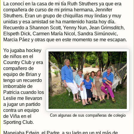
La conocí en la casa de mi tía Ruth Struthers ya que era
compañera de curso de mi prima hermana, Jennifer
Struthers. Eran un grupo de chiquillas muy lindas y muy
unidas y esa amistad se ha mantenido hasta hoy día.
Recuerdo a Shannon Scott, Yenny Nun, Jean Grimsditch,
Elspeth Dick, Carmen María Nicol, Sandra Simúnovic,
Marcia Páez y otras que en este momento se me escapan.
Yo jugaba hockey
de niños en el
Country Club y era
compañero de
equipo de Brian y
tengo un recuerdo
imborrable de
Patricia cuando los
Leslie me llevaron
a jugar un partido
contra un equipo
Con algunas de sus compañeras de colegio
de Viña en el
Sporting Club.
Manejaba Edwin, el Padre, a su lado en un rol más de