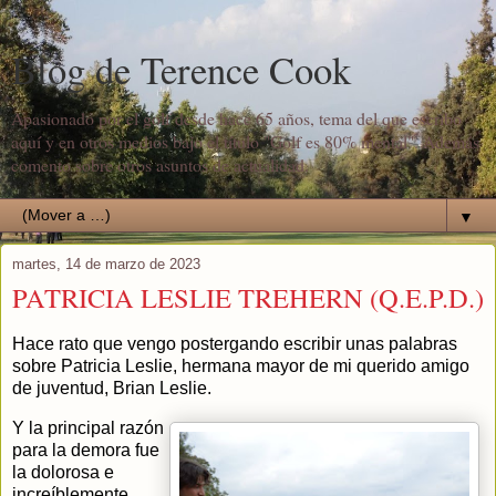
Blog de Terence Cook
Apasionado por el golf desde hace 65 años, tema del que escribo
aquí y en otros medios bajo el título "Golf es 80% mental". Además
comento sobre otros asuntos de actualidad.
▼
martes, 14 de marzo de 2023
PATRICIA LESLIE TREHERN (Q.E.P.D.)
Hace rato que vengo postergando escribir unas palabras
sobre Patricia Leslie, hermana mayor de mi querido amigo
de juventud, Brian Leslie.
Y la principal razón
para la demora fue
la dolorosa e
increíblemente