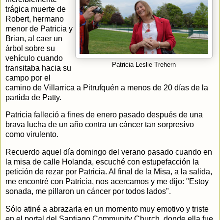
trágica muerte de
Robert, hermano
menor de Patricia y
Brian, al caer un
árbol sobre su
vehículo cuando
Patricia Leslie Trehern
transitaba hacia su
campo por el
camino de Villarrica a Pitrufquén a menos de 20 días de la
partida de Patty.
Patricia falleció a fines de enero pasado después de una
brava lucha de un año contra un cáncer tan sorpresivo
como virulento.
Recuerdo aquel día domingo del verano pasado cuando en
la misa de calle Holanda, escuché con estupefacción la
petición de rezar por Patricia. Al final de la Misa, a la salida,
me encontré con Patricia, nos acercamos y me dijo: "Estoy
sonada, me pillaron un cáncer por todos lados".
Sólo atiné a abrazarla en un momento muy emotivo y triste
en el portal del Santiago Community Church, donde ella fue