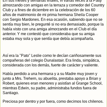
En sus meses y semanas finales, ví varias veces a la Patty
almorzando con amigas en la terraza y comedor del Country
Club y a fines de diciembre en la celebración de los 60
años de matrimonio de mi prima hermana Sheila Cooper
con Sergio Mardones. En esa ocasión, sabiendo que no se
sentía muy bien, le pregunté si no era demasiado, porque la
había visto con una amiga almorzando en el Club el día
anterior. Y me contestó que consideraba que su amiga
estaba muy sola y que sentía que debía acompañarla.
Así era la "Pato" Leslie como le decían cariñosamente sus
compañeras del colegio Dunalastair. Era linda, simpática,
considerada con los demás, fuerte de carácter y valiente.
Había perdido a una hermana y a su Madre muy joven y
junto a Mrs. Trehern, su abuelita, prestaba apoyo a Brian y
Robert, quienes eran menores y asistían al Grange School,
mientras Edwin, su padre, administraba fundos fuera de
Santiago.
Preciosa por dentro y por fuera, como decimos los chilenos.