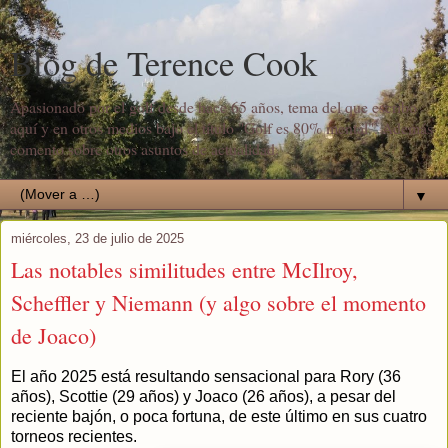
Blog de Terence Cook
Apasionado por el golf desde hace 65 años, tema del que escribo
aquí y en otros medios bajo el título "Golf es 80% mental". Además
comento sobre otros asuntos de actualidad.
▼
miércoles, 23 de julio de 2025
Las notables similitudes entre McIlroy,
Scheffler y Niemann (y algo sobre el momento
de Joaco)
El año 2025 está resultando sensacional para Rory (36
años), Scottie (29 años) y Joaco (26 años), a pesar del
reciente bajón, o poca fortuna, de este último en sus cuatro
torneos recientes.