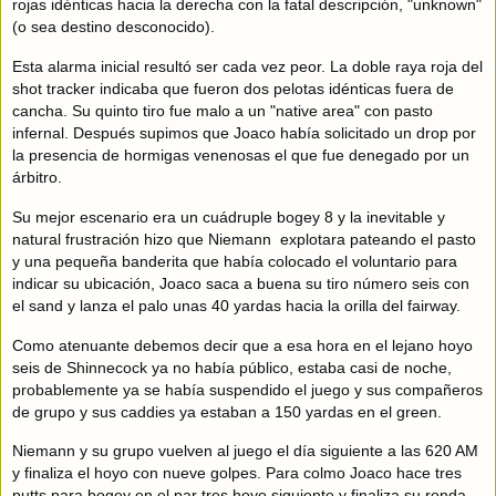
rojas idénticas hacia la derecha con la fatal descripción, "unknown"
(o sea destino desconocido).
Esta alarma inicial resultó ser cada vez peor. La doble raya roja del
shot tracker indicaba que fueron dos pelotas idénticas fuera de
cancha. Su quinto tiro fue malo a un "native area" con pasto
infernal. Después supimos que Joaco había solicitado un drop por
la presencia de hormigas venenosas el que fue denegado por un
árbitro.
Su mejor escenario era un cuádruple bogey 8 y la inevitable y
natural frustración hizo que Niemann explotara pateando el pasto
y una pequeña banderita que había colocado el voluntario para
indicar su ubicación, Joaco saca a buena su tiro número seis con
el sand y lanza el palo unas 40 yardas hacia la orilla del fairway.
Como atenuante debemos decir que a esa hora en el lejano hoyo
seis de Shinnecock ya no había público, estaba casi de noche,
probablemente ya se había suspendido el juego y sus compañeros
de grupo y sus caddies ya estaban a 150 yardas en el green.
Niemann y su grupo vuelven al juego el día siguiente a las 620 AM
y finaliza el hoyo con nueve golpes. Para colmo Joaco hace tres
putts para bogey en el par tres hoyo siguiente y finaliza su ronda