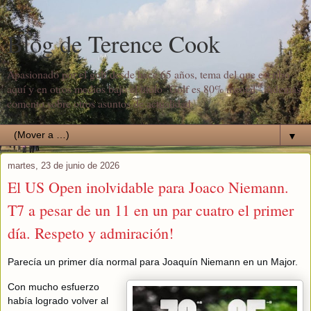
Blog de Terence Cook
Apasionado por el golf desde hace 65 años, tema del que escribo
aquí y en otros medios bajo el título "Golf es 80% mental". Además
comento sobre otros asuntos de actualidad.
▼
martes, 23 de junio de 2026
El US Open inolvidable para Joaco Niemann.
T7 a pesar de un 11 en un par cuatro el primer
día. Respeto y admiración!
Parecía un primer día normal para Joaquín Niemann en un Major.
Con mucho esfuerzo
había logrado volver al