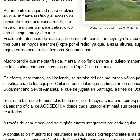
Por mi parte, una jornada para el olvido
en que un fuerte resfrío y el exceso de
ganas de meter una buena ronda, me
llevaron a un performance catastrófico
Vista del Tee del hoyo Nº 2 de Ha
con el juego corto y el putter.
Finalmente, después del quinto putt en mi ante penúltimo hoyo (ya llevaba
tres putts en hoyos anteriores) opté por el retiro, ya que, a esas alturas, s
tarjeta válida para la clasificatoria Sudamericana.
Mucho tendré que mejorar física, mental y golfísticamente si quiero mantene
en la clasificatoria para el equipo de la Copa Chile en curso.
En efecto, este torneo, en Hacienda, se trataba del décimo torneo válido pa
clasificatoria de los equipos Chilenos principales que participarán en el p
Sudamericano Senior Amateur, el que se jugará en Santiago, a fines de Oc
Son, en total, doce torneos clasificatorios, de 18 hoyos cada uno, correspo
calendario oficial de AGOSECH, y donde cada jugador eliminará sus peores
resultados.
A través de esta modalidad se eligirán cuatro integrantes por cada equipo.
A continuación muestro los resultados actualizados correspondiente a las 
principales en juego en Octubre, la Copa Chile (competencia gross para to