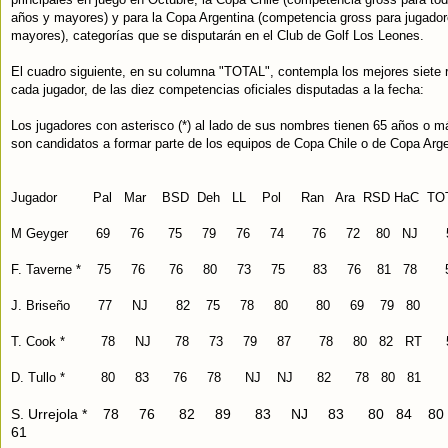
años y mayores) y para la Copa Argentina (competencia gross para jugado
mayores), categorías que se disputarán en el Club de Golf Los Leones.
El cuadro siguiente, en su columna "TOTAL", contempla los mejores siete r
cada jugador, de las diez competencias oficiales disputadas a la fecha:
Los jugadores con asterisco (*) al lado de sus nombres tienen 65 años o má
son candidatos a formar parte de los equipos de Copa Chile o de Copa Arge
Jugador Pal Mar BSD Deh LL Pol Ran Ara RSD HaC TOTA
M Geyger 69 76 75 79 76 74 76 72 80 NJ 5
F. Taverne * 75 76 76 80 73 75 83 76 81 78 
J. Briseño 77 NJ 82 75 78 80 80 69 79 80 
T. Cook * 78 NJ 78 73 79 87 78 80 82 RT 5
D. Tullo * 80 83 76 78 NJ NJ 82 78 80 81 
S. Urrejola * 78 76 82 89 83 NJ 83 80 84 
61