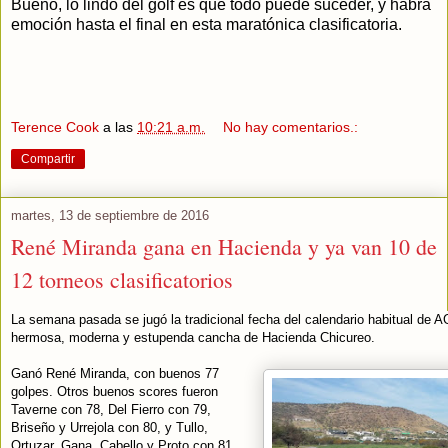
Bueno, lo lindo del golf es que todo puede suceder, y habrá
emoción hasta el final en esta maratónica clasificatoria.
Terence Cook
a las
10:21 a.m.
No hay comentarios.:
Compartir
martes, 13 de septiembre de 2016
René Miranda gana en Hacienda y ya van 10 de
12 torneos clasificatorios
La semana pasada se jugó la tradicional fecha del calendario habitual de
hermosa, moderna y estupenda cancha de Hacienda Chicureo.
Ganó René Miranda, con buenos 77
golpes. Otros buenos scores fueron
Taverne con 78, Del Fierro con 79,
Briseño y Urrejola con 80, y Tullo,
Ortuzar, Gana, Cabello y Proto con 81.