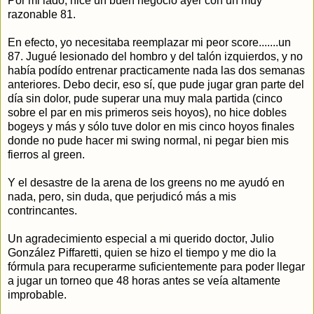
Por mi lado, hice un buen negocio ayer con un muy
razonable 81.
En efecto, yo necesitaba reemplazar mi peor score.......un
87. Jugué lesionado del hombro y del talón izquierdos, y no
había podído entrenar practicamente nada las dos semanas
anteriores. Debo decir, eso sí, que pude jugar gran parte del
día sin dolor, pude superar una muy mala partida (cinco
sobre el par en mis primeros seis hoyos), no hice dobles
bogeys y más y sólo tuve dolor en mis cinco hoyos finales
donde no pude hacer mi swing normal, ni pegar bien mis
fierros al green.
Y el desastre de la arena de los greens no me ayudó en
nada, pero, sin duda, que perjudicó más a mis
contrincantes.
Un agradecimiento especial a mi querido doctor, Julio
González Piffaretti, quien se hizo el tiempo y me dio la
fórmula para recuperarme suficientemente para poder llegar
a jugar un torneo que 48 horas antes se veía altamente
improbable.