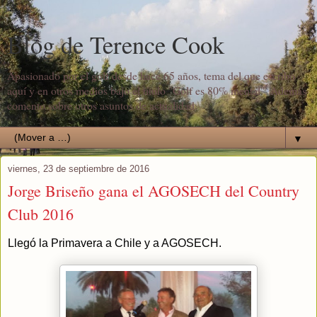
Blog de Terence Cook
Apasionado por el golf desde hace 65 años, tema del que escribo
aquí y en otros medios bajo el título "Golf es 80% mental". Además
comento sobre otros asuntos de actualidad.
▼
viernes, 23 de septiembre de 2016
Jorge Briseño gana el AGOSECH del Country
Club 2016
Llegó la Primavera a Chile y a AGOSECH.