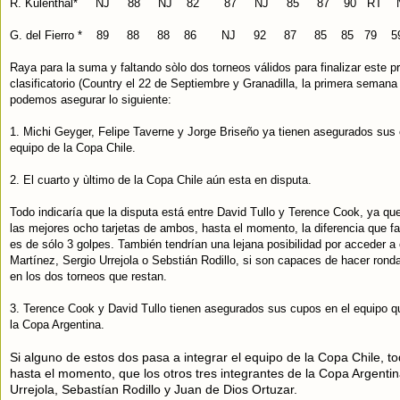
R. Kulenthal* NJ 88 NJ 82 87 NJ 85 87 90 RT
G. del Fierro * 89 88 88 86 NJ 92 87 85 85 79 5
Raya para la suma y faltando sòlo dos torneos válidos para finalizar este 
clasificatorio (Country el 22 de Septiembre y Granadilla, la primera semana
podemos asegurar lo siguiente:
1. Michi Geyger, Felipe Taverne y Jorge Briseño ya tienen asegurados sus
equipo de la Copa Chile.
2. El cuarto y ùltimo de la Copa Chile aún esta en disputa.
Todo indicaría que la disputa está entre David Tullo y Terence Cook, ya q
las mejores ocho tarjetas de ambos, hasta el momento, la diferencia que 
es de sólo 3 golpes. También tendrían una lejana posibilidad por acceder a
Martínez, Sergio Urrejola o Sebstián Rodillo, si son capaces de hacer rond
en los dos torneos que restan.
3. Terence Cook y David Tullo tienen asegurados sus cupos en el equipo qu
la Copa Argentina.
Si alguno de estos dos pasa a integrar el equipo de la Copa Chile, to
hasta el momento, que los otros tres integrantes de la Copa Argentin
Urrejola, Sebastían Rodillo y Juan de Dios Ortuzar.