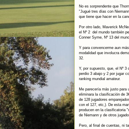
No es sorprendente que Thorn
"Jugué tres días con Niemann 
que tiene que hacer en la canc
Por otro lado, Maverick McNe
el Nº 2 del mundo también per
Conner Syme, Nº 13 del mund
Y para convencerme aun más 
modalidad que involucra demas
32.
Y, por supuesto, que, el Nº 3 
perdio 3 abajo y 2 por jugar c
ranking mundial amateur.
Me parecería más justo para u
eliminara la clasificación de
de 128 jugadores emparejados 
con el 127, etc,). De esta ma
producen en la clasificatoria 
de Niemann y de otros jugado
Pero, al final de cuentas, ni