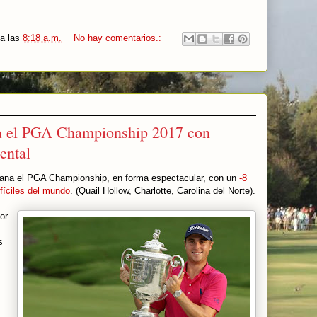
a las
8:18 a.m.
No hay comentarios.:
a el PGA Championship 2017 con
ental
gana el PGA Championship, en forma espectacular, con un
-8
fíciles del mundo
. (Quail Hollow, Charlotte, Carolina del Norte).
or
s