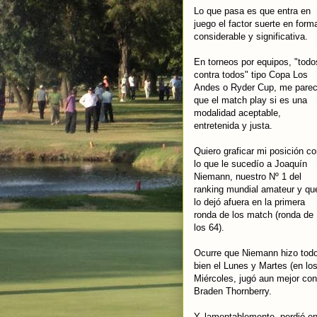
Lo que pasa es que entra en
juego el factor suerte en form
considerable y significativa.
En torneos por equipos, "todo
contra todos" tipo Copa Los
Andes o Ryder Cup, me pare
que el match play si es una
modalidad aceptable,
entretenida y justa.
Quiero graficar mi posición c
lo que le sucedío a Joaquín
Niemann, nuestro Nº 1 del
ranking mundial amateur y qu
lo dejó afuera en la primera
ronda de los match (ronda de
los 64).
Ocurre que Niemann hizo tod
bien el Lunes y Martes (en los
Miércoles, jugó aun mejor con
Braden Thornberry.
Y, lamentablemente, perdió en