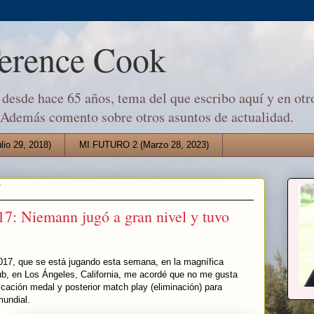
Terence Cook
desde hace 65 años, tema del que escribo aquí y en otro
 Además comento sobre otros asuntos de actualidad.
io 29, 2018)
MI FUTURO 2 (Marzo 28, 2023)
7
Niemann jugó a gran nivel y tuvo
017, que se está jugando esta semana, en la magnífica
ub, en Los Ángeles, California, me acordé que no me gusta
icación medal y posterior match play (eliminación) para
mundial.