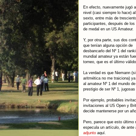
En efecto, nuevamente jugó a
nivel (casi siempre lo hace) al
sexto, entre más de trescient
participantes, después de los
de medal en un US Amateur.
Y, por otra parte, sus dos con
que tenían alguna opción de
desbancarlo del Nº 1 del rank
mundial amateur ya están fuer
torneo, que es el último válido
La verdad es que Niemann (si
aritmética no me traiciona) 
al amateur Nº 1 del mundo de 
prestigio de ser Nº 1, jugosa
Por ejemplo, probables invita
invitaciones al US Open y Bri
decide mantenerse por un año 
Pero, parece que esto último
especula un artículo, de ante
adjunto
aquí.