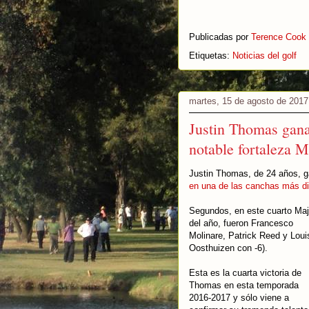
Publicadas por
Terence Cook
Etiquetas:
Noticias del golf
martes, 15 de agosto de 2017
Justin Thomas gan
notable fortaleza M
Justin Thomas, de 24 años, 
en una de las canchas más di
Segundos, en este cuarto Maj
del año, fueron Francesco
Molinare, Patrick Reed y Loui
Oosthuizen con -6).
Esta es la cuarta victoria de
Thomas en esta temporada
2016-2017 y sólo viene a