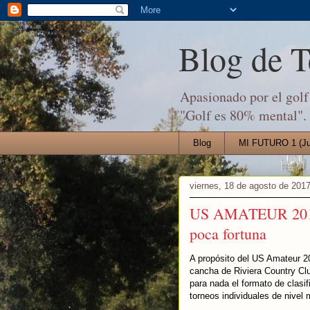
Blog de 
Apasionado por el golf 
"Golf es 80% mental".
Blog
MI FUTURO 1 (Jul
viernes, 18 de agosto de 201
US AMATEUR 2017: 
poca fortuna
A propósito del US Amateur 2
cancha de Riviera Country Cl
para nada el formato de clasif
torneos individuales de nivel 