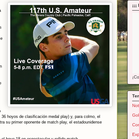
¡¡¡
a
s
ce
on
¡Co
e
Te
Not
o
Gol
 36 hoyos de clasificación medal play) y, para colmo, el
tra su primer oponente de match play, el estadounidense
Con
Exp
 el hoyo 18 en espectacular y reñido match.