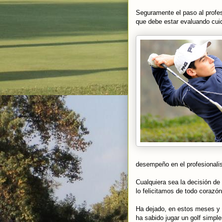
Seguramente el paso al profe
que debe estar evaluando cu
desempeño en el profesionali
Cualquiera sea la decisión de
lo felicitamos de todo corazón
Ha dejado, en estos meses y a
ha sabido jugar un golf simpl