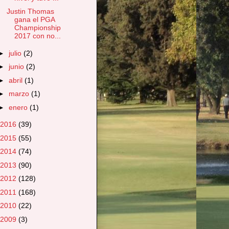
Justin Thomas
gana el PGA
Championship
2017 con no...
►
julio
(2)
►
junio
(2)
►
abril
(1)
►
marzo
(1)
►
enero
(1)
2016
(39)
2015
(55)
2014
(74)
2013
(90)
2012
(128)
2011
(168)
2010
(22)
2009
(3)