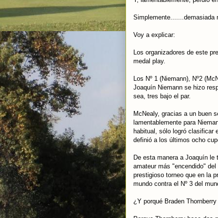
Simplemente.......demasiada 
Voy a explicar:
Los organizadores de este pres
medal play.
Los Nº 1 (Niemann), Nº2 (McNe
Joaquín Niemann se hizo respe
sea, tres bajo el par.
McNealy, gracias a un buen seg
lamentablemente para Niemann,
habitual, sólo logró clasifica
definió a los últimos ocho cup
De esta manera a Joaquín le t
amateur más "encendido" del
prestigioso torneo que en la 
mundo contra el Nº 3 del mun
¿Y porqué Braden Thornberry