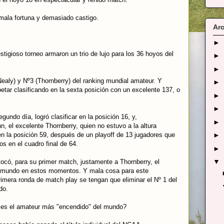
mala fortuna y demasiado castigo.
Arc
►
tigioso torneo armaron un trio de lujo para los 36 hoyos del
►
►
aly) y Nº3 (Thornberry) del ranking mundial amateur. Y
►
tar clasificando en la sexta posición con un excelente 137, o
►
►
undo día, logró clasificar en la posición 16, y,
►
 el excelente Thornberry, quien no estuvo a la altura
r en la posición 59, después de un playoff de 13 jugadores que
►
os en el cuadro final de 64.
►
▼
ocó, para su primer match, justamente a Thornberry, el
 mundo en estos momentos. Y mala cosa para este
primera ronda de match play se tengan que eliminar el Nº 1 del
do.
 es el amateur más "encendido" del mundo?