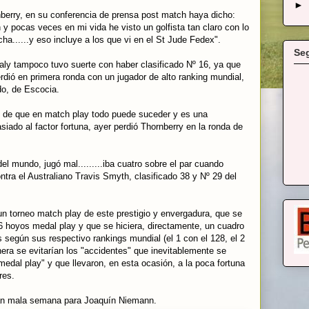
►
berry, en su conferencia de prensa post match haya dicho:
y pocas veces en mi vida he visto un golfista tan claro con lo
ha......y eso incluye a los que vi en el St Jude Fedex".
Se
aly tampoco tuvo suerte con haber clasificado Nº 16, ya que
dió en primera ronda con un jugador de alto ranking mundial,
o, de Escocia.
de que en match play todo puede suceder y es una
iado al factor fortuna, ayer perdió Thornberry en la ronda de
del mundo, jugó mal.........iba cuatro sobre el par cuando
ontra el Australiano Travis Smyth, clasificado 38 y Nº 29 del
n torneo match play de este prestigio y envergadura, que se
 36 hoyos medal play y que se hiciera, directamente, un cuadro
según sus respectivo rankings mundial (el 1 con el 128, el 2
nera se evitarían los "accidentes" que inevitablemente se
"medal play" y que llevaron, en esta ocasión, a la poca fortuna
res.
 tan mala semana para Joaquín Niemann.