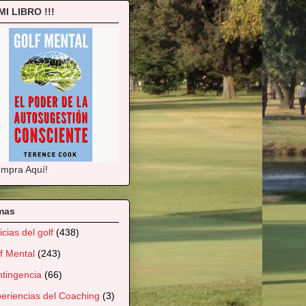
 MI LIBRO !!!
mpra Aquí!
mas
icias del golf
(438)
f Mental
(243)
tingencia
(66)
eriencias del Coaching
(3)