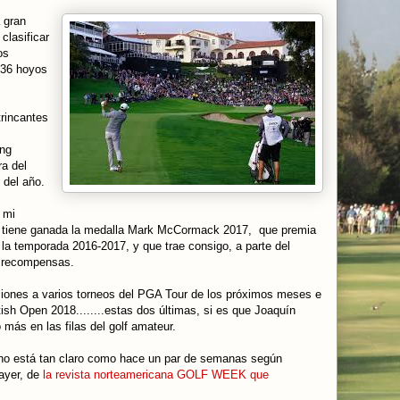
 gran
 clasificar
os
 36 hoyos
trincantes
ing
a del
 del año.
 mi
ya tiene ganada la medalla Mark McCormack 2017, que premia
la temporada 2016-2017, y que trae consigo, a parte del
s recompensas.
ciones a varios torneos del PGA Tour de los próximos meses e
tish Open 2018........estas dos últimas, si es que Joaquín
más en las filas del golf amateur.
 no está tan claro como hace un par de semanas según
 ayer, de
la revista norteamericana GOLF WEEK que