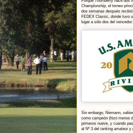
Porque Thornberry hace dos m
Championship, el torneo princi
dos semanas después recibió 
FEDEX Classic, donde tuvo un
lugar a sólo dos del vencedor.
Sin embargo, Niemann, sabien
como campeón (hizo menos dos
primeros nueve, y cuando pasó
al Nº 3 del ranking amateur y