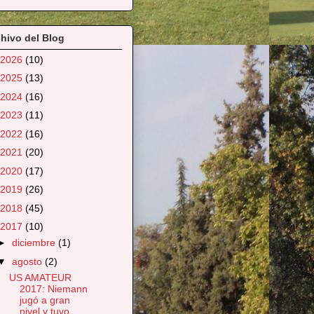
hivo del Blog
2026
(10)
2025
(13)
2024
(16)
2023
(11)
2022
(16)
2021
(20)
2020
(17)
2019
(26)
2018
(45)
2017
(10)
►
diciembre
(1)
▼
agosto
(2)
US AMATEUR
2017: Niemann
jugó a gran
nivel y tuvo ...