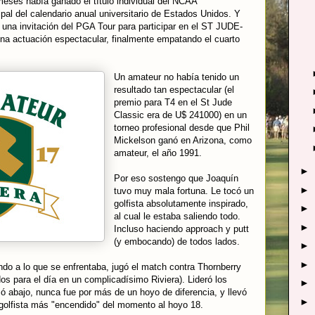
eses había ganado el título individual del NCAA
pal del calendario anual universitario de Estados Unidos. Y
una invitación del PGA Tour para participar en el ST JUDE-
a actuación espectacular, finalmente empatando el cuarto
Un amateur no había tenido un
resultado tan espectacular (el
premio para T4 en el St Jude
Classic era de U$ 241000) en un
torneo profesional desde que Phil
Mickelson ganó en Arizona, como
amateur, el año 1991.
►
Por eso sostengo que Joaquín
►
tuvo muy mala fortuna. Le tocó un
golfista absolutamente inspirado,
►
al cual le estaba saliendo todo.
►
Incluso haciendo approach y putt
(y embocando) de todos lados.
►
►
do a lo que se enfrentaba, jugó el match contra Thornberry
 para el día en un complicadísimo Riviera). Lideró los
►
 abajo, nunca fue por más de un hoyo de diferencia, y llevó
►
 golfista más "encendido" del momento al hoyo 18.