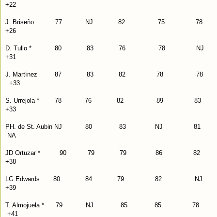
+22
J. Briseño 77 NJ 82 75 
+26
D. Tullo * 80 83 76 78 
+31
J. Martínez 87 83 82 78 
+33
S. Urrejola * 78 76 82 89 
+33
PH. de St. Aubin NJ 80 83 N
NA
JD Ortuzar * 90 79 79 86 
+38
LG Edwards 80 84 79 82 
+39
T. Almojuela * 79 NJ 85
85 78
+41