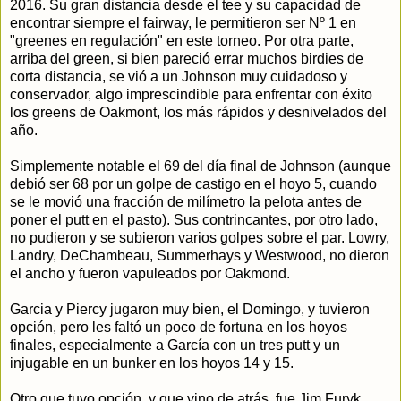
2016. Su gran distancia desde el tee y su capacidad de
encontrar siempre el fairway, le permitieron ser Nº 1 en
"greenes en regulación" en este torneo. Por otra parte,
arriba del green, si bien pareció errar muchos birdies de
corta distancia, se vió a un Johnson muy cuidadoso y
conservador, algo imprescindible para enfrentar con éxito
los greens de Oakmont, los más rápidos y desnivelados del
año.
Simplemente notable el 69 del día final de Johnson (aunque
debió ser 68 por un golpe de castigo en el hoyo 5, cuando
se le movió una fracción de milímetro la pelota antes de
poner el putt en el pasto). Sus contrincantes, por otro lado,
no pudieron y se subieron varios golpes sobre el par. Lowry,
Landry, DeChambeau, Summerhays y Westwood, no dieron
el ancho y fueron vapuleados por Oakmond.
Garcia y Piercy jugaron muy bien, el Domingo, y tuvieron
opción, pero les faltó un poco de fortuna en los hoyos
finales, especialmente a García con un tres putt y un
injugable en un bunker en los hoyos 14 y 15.
Otro que tuvo opción, y que vino de atrás, fue Jim Furyk