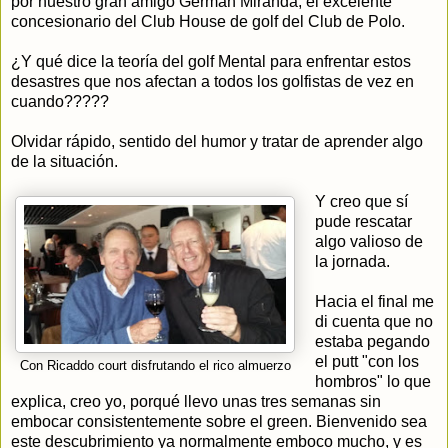
por nuestro gran amigo Germán Miranda, el excelente
concesionario del Club House de golf del Club de Polo.
¿Y qué dice la teoría del golf Mental para enfrentar estos
desastres que nos afectan a todos los golfistas de vez en
cuando?????
Olvidar rápido, sentido del humor y tratar de aprender algo
de la situación.
Y creo que sí
pude rescatar
algo valioso de
la jornada.
Hacia el final me
di cuenta que no
estaba pegando
el putt "con los
Con Ricaddo court disfrutando el rico almuerzo
hombros" lo que
explica, creo yo, porqué llevo unas tres semanas sin
embocar consistentemente sobre el green. Bienvenido sea
este descubrimiento ya normalmente emboco mucho, y es