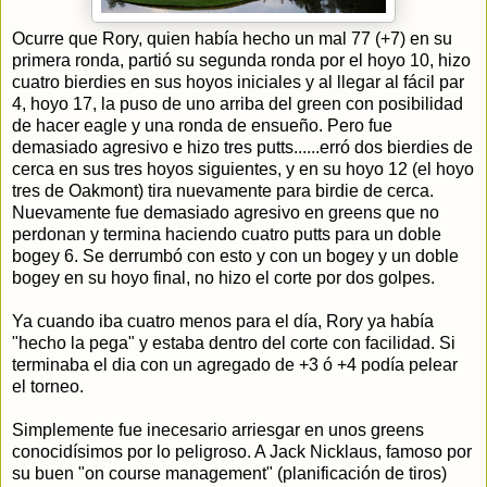
Ocurre que Rory, quien había hecho un mal 77 (+7) en su
primera ronda, partió su segunda ronda por el hoyo 10, hizo
cuatro bierdies en sus hoyos iniciales y al llegar al fácil par
4, hoyo 17, la puso de uno arriba del green con posibilidad
de hacer eagle y una ronda de ensueño. Pero fue
demasiado agresivo e hizo tres putts......erró dos bierdies de
cerca en sus tres hoyos siguientes, y en su hoyo 12 (el hoyo
tres de Oakmont) tira nuevamente para birdie de cerca.
Nuevamente fue demasiado agresivo en greens que no
perdonan y termina haciendo cuatro putts para un doble
bogey 6. Se derrumbó con esto y con un bogey y un doble
bogey en su hoyo final, no hizo el corte por dos golpes.
Ya cuando iba cuatro menos para el día, Rory ya había
"hecho la pega" y estaba dentro del corte con facilidad. Si
terminaba el dia con un agregado de +3 ó +4 podía pelear
el torneo.
Simplemente fue inecesario arriesgar en unos greens
conocidísimos por lo peligroso. A Jack Nicklaus, famoso por
su buen "on course management" (planificación de tiros)