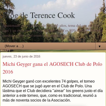
Blog de Terence Cook
Apasionado por el golf desde hace 65 años, tema del que escribo
aquí y en otros medios bajo el título "Golf es 80% mental". Además
comento sobre otros asuntos de actualidad.
▼
jueves, 23 de junio de 2016
Michi Geyger gana el AGOSECH Club de Polo
2016
Michi Geyger ganó con excelentes 74 golpes, el torneo
AGOSECH que se jugó ayer en el Club de Polo. Una
lástima que el Club decidiera "airear" los greens justo el día
anterior a este torneo, que, como es tradicional, reunió a
más de noventa socios de la Asociación.