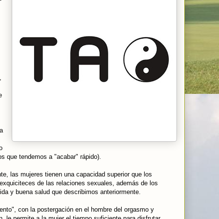
,
e
ta
o
ros que tendemos a "acabar" rápido).
nte, las mujeres tienen una capacidad superior que los
 exquiciteces de las relaciones sexuales, además de los
ida y buena salud que describimos anteriormente.
lento", con la postergación en el hombre del orgasmo y
le permite a la mujer el tiempo suficiente para disfrutar