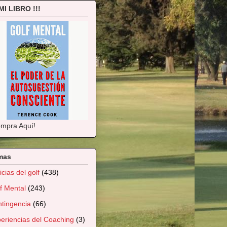
 MI LIBRO !!!
mpra Aquí!
mas
icias del golf
(438)
f Mental
(243)
tingencia
(66)
eriencias del Coaching
(3)