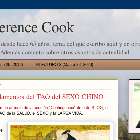
Terence Cook
desde hace 65 años, tema del que escribo aquí y en otro
 Además comento sobre otros asuntos de actualidad.
io 29, 2018)
MI FUTURO 2 (Marzo 28, 2023)
6
undamentos del TAO del SEXO CHINO
n un artículo de la sección "Contingencia" de este BLOG
, el
l TAO de la SALUD, el SEXO y la LARGA VIDA.
es