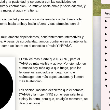
idad y la pasividad, y se asocia con las cualidades de
andura y contracción. Se mueve hacia abajo y hacia adentro, y
 mujer, el agua y la tierra.
Arc
la actividad y se asocia con la resistencia, la dureza y la
►
nte hacia arriba y hacia afuera, y sus símbolos son el
►
►
 mutuamente dependientes, constantemente interactivas y
►
s. A pesar de su polaridad, ambos contienen en su interior la
a, como se ilustra en el conocido círculo YIN/YANG.
►
►
El YIN es más fuerte que el YANG, pero el
►
YANG es más visible y activo. Por ejemplo, en
►
el mundo hay más agua que fuego, pero los
fenómenos asociados al fuego, como el
►
relámpago, son más espectaculares y llaman
►
más la atención.
▼
Los sabios Taoistas definieron que el hombre
(YANG) y la mujer (YIN) son el equivalente al
cielo y la tierra, pero que, en algún momento, se
desconectaron.