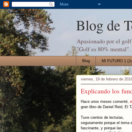
Blog de 
Apasionado por el golf 
"Golf es 80% mental".
Blog
MI FUTURO 1 (Jul
viernes, 19 de febrero de 201
Explicando los f
Hace unos meses comenté,
e
gran libro de Daniel Reid, E
Tuve cientos de lecturas,
seguramente porque el tema 
fascinante, y porque las