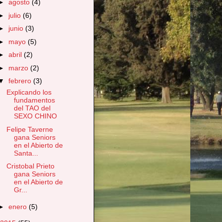
►
agosto
(4)
►
julio
(6)
►
junio
(3)
►
mayo
(5)
►
abril
(2)
►
marzo
(2)
▼
febrero
(3)
Explicando los
fundamentos
del TAO del
SEXO CHINO
Felipe Taverne
gana Seniors
en el Abierto de
Santa...
Cristobal Prieto
gana Seniors
en el Abierto de
Gr...
►
enero
(5)