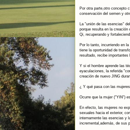
Por otra parte,otro concepto 
conservación del semen y otro
La "unión de las esencias" de
porque resulta en la creación
Qi, recuperando y fortalecien
Por lo tanto, incurriendo en 
tiene la oportunidad de tran
resultado, recibe importantes 
Y si el hombre aprende las téc
eyaculaciones, la referida "c
creación de nuevo JING durant
¿ Y qué pasa con las mujeres
Ocurre que la mujer ("YIN") es
En efecto, las mujeres no exp
sexuales hacia el exterior, c
internamente las esencias y l
incremental,además, de sus p