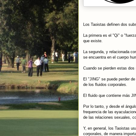
Los Taoistas definen dos sub
La primera es el "Qi" o "fuerz
que existe.
La segunda, y relacionada con
se encuentra en el cuerpo hu
Cuando se pierden estas dos
El "JING" se puede perder de 
de los fluidos corporales.
El fluido que contiene más J
Por lo tanto, y desde el ángul
frequencia de las eyaculacion
de las relaciones sexuales, c
Y, en general, los Taoistas us
corporales, de manera importa