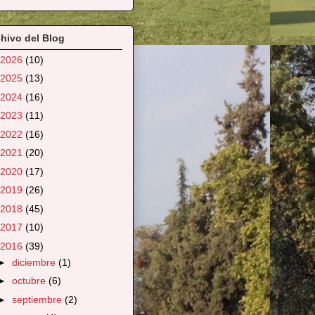
hivo del Blog
2026
(10)
2025
(13)
2024
(16)
2023
(11)
2022
(16)
2021
(20)
2020
(17)
2019
(26)
2018
(45)
2017
(10)
2016
(39)
►
diciembre
(1)
►
octubre
(6)
►
septiembre
(2)