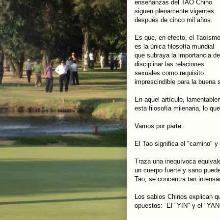
enseñanzas del TAO Chino
siguen plenamente vigentes
después de cinco mil años.
Es que, e
n efecto, el Taoísm
es la única filosofía mundial
que subraya la importancia de
disciplinar las relaciones
sexuales como requisito
imprescindible para la buena s
En aquel artículo, lamentabl
esta filosofía milenaria, lo q
Vamos por parte.
El Tao significa el "camino" 
Traza una inequívoca equivalen
un cuerpo fuerte y sano puede 
Tao, se concentra tan intensa
Los sabios Chinos explican qu
opuestos: El "YIN" y el "YAN