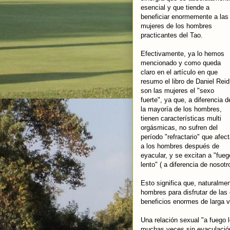
esencial y que tiende a
beneficiar enormemente a las
mujeres de los hombres
practicantes del Tao.
Efectivamente, ya lo hemos
mencionado y como queda
claro en el artículo en que
resumo el libro de Daniel Reid
son las mujeres el "sexo
fuerte", ya que, a diferencia d
la mayoría de los hombres,
tienen características multi
orgásmicas, no sufren del
período "refractario" que afec
a los hombres después de
eyacular, y se excitan a "fueg
lento" ( a diferencia de nosot
Esto significa que, naturalme
hombres para disfrutar de las
beneficios enormes de larga v
Una relación sexual "a fuego 
muchas veces sin eyaculación, 