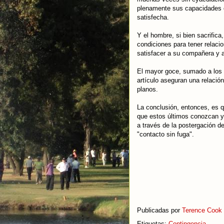
plenamente sus capacidades 
satisfecha.
Y el hombre, si bien sacrific
condiciones para tener relac
satisfacer a su compañera y 
El mayor goce, sumado a los b
artículo aseguran una relació
planos.
La conclusión, entonces, es q
que estos últimos conozcan y 
a través de la postergación de
"contacto sin fuga".
Publicadas por
Terence Cook
Etiquetas:
Contingencia