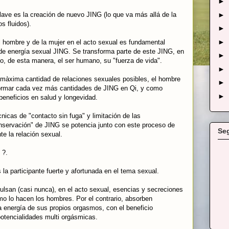
►
clave es la creación de nuevo JING (lo que va más allá de la
►
s fluidos).
►
►
l hombre y de la mujer en el acto sexual es fundamental
 de energía sexual
JING. Se transforma parte de este JING, en
►
do, de esta manera, el ser humano, su "fuerza de vida".
►
la màxima cantidad de relaciones sexuales posibles, el hombre
►
sformar cada vez más cantidades de JING en Qi, y como
►
beneficios en salud y longevidad.
nicas de "contacto sin fuga" y limitación de las
onservación" de JING se potencia junto con este proceso de
Se
e la relación sexual.
 ?.
 la participante fuerte y afortunada en el tema sexual.
ulsan (casi nunca), en el acto sexual, esencias y secreciones
omo lo hacen los hombres. Por el contrario, absorben
a energía de sus propios orgasmos, con el beneficio
otencialidades multi orgásmicas.