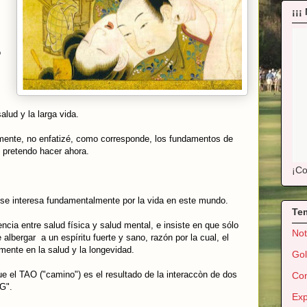
¡¡¡
o
alud y la larga vida.
emente, no enfatizé, como corresponde, los fundamentos de
ue pretendo hacer ahora.
¡Co
y se interesa fundamentalmente por la vida en este mundo.
Te
cia entre salud física y salud mental, e insiste en que sólo
Not
albergar a un espíritu fuerte y sano, razón por la cual, el
mente en la salud y la longevidad.
Gol
e el TAO ("camino") es el resultado de la interaccòn de dos
Con
G".
Exp