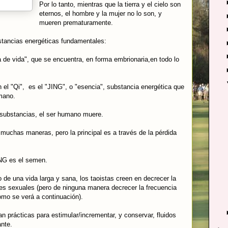
Por lo tanto, mientras que la tierra y el cielo son
eternos, el hombre y la mujer no lo son, y
mueren prematuramente.
stancias energéticas fundamentales:
a de vida", que se encuentra, en forma embrionaria,en todo lo
 el "Qi", es el "JING", o "esencia", substancia energética que
mano.
 substancias, el ser humano muere.
muchas maneras, pero la principal es a través de la pérdida
ING es el semen.
o de una vida larga y sana, los taoistas creen en decrecer la
es sexuales (pero de ninguna manera decrecer la frecuencia
omo se verá a continuación).
an prácticas para estimular/incrementar, y conservar, fluidos
nte.