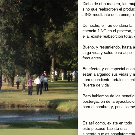
Dicho de otra manera, las muj
sino que reabsorben el produc
JING resultante de la energía
De hecho, el Tao condena la m
esencia JING en el proceso, 
ella, existe reabsorción total
Bueno, y resumiendo, hasta ah
larga vida y salud para aquell
frecuentes.
En efecto, y en especial cuan
están alargando sus vidas y m
correspondiente fortalecimien
"fuerza de vida".
Pero hablemos de los benefici
postergación de la eyaculació
para el hombre, y, principalme
Es así como, existe en todo
este proceso Taoista una
sinergía que es absolutament