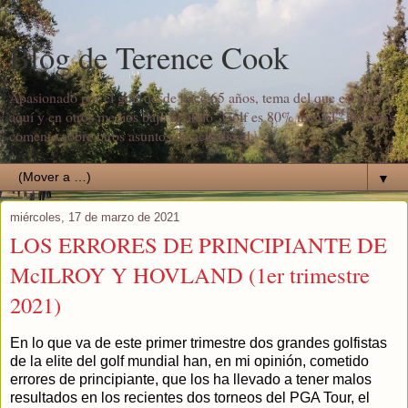
Blog de Terence Cook
Apasionado por el golf desde hace 65 años, tema del que escribo
aquí y en otros medios bajo el título "Golf es 80% mental". Además
comento sobre otros asuntos de actualidad.
▼
miércoles, 17 de marzo de 2021
LOS ERRORES DE PRINCIPIANTE DE
McILROY Y HOVLAND (1er trimestre
2021)
En lo que va de este primer trimestre dos grandes golfistas
de la elite del golf mundial han, en mi opinión, cometido
errores de principiante, que los ha llevado a tener malos
resultados en los recientes dos torneos del PGA Tour, el