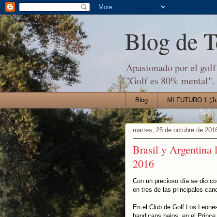
Blog de 
Apasionado por el golf 
"Golf es 80% mental".
Blog
MI FUTURO 1 (Jul
martes, 25 de octubre de 201
Brasil y Argentina
2016
Con un precioso día se dio c
en tres de las principales can
En el Club de Golf Los Leones
handicaps bajos, en el Prince