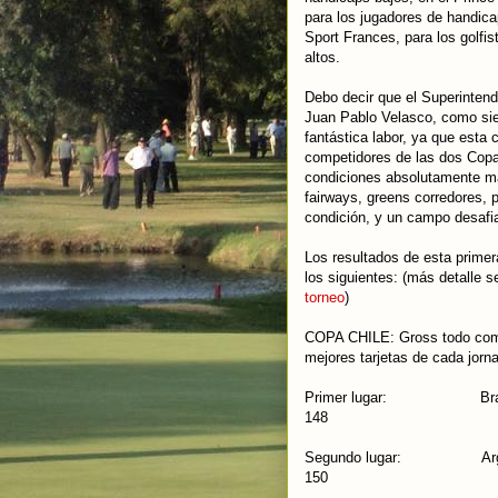
para los jugadores de handica
Sport Frances, para los golfi
altos.
Debo decir que el Superinten
Juan Pablo Velasco, como si
fantástica labor, ya que esta 
competidores de las dos Copa
condiciones absolutamente m
fairways, greens corredores, 
condición, y un campo desafia
Los resultados de esta primer
los siguientes: (más detalle 
torneo
)
COPA CHILE: Gross todo compe
mejores tarjetas de cada jorn
Primer lugar: 
148
Segundo lugar:
150