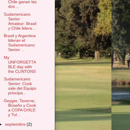
Chile ganan las
dos ...
Sudamericano
Senior
Amateur: Brasil
y Chile lidera...
Brasil y Argentina
lideran el
Sudamericano
Senior ...
My
UNFORGETTA
BLE day with
the CLINTONS
Sudamericano
Senior: Cook
sale del Equipo
principa...
Geyger, Taverne,
Briseño y Cook
a COPA CHILE
y Tul...
►
septiembre
(2)