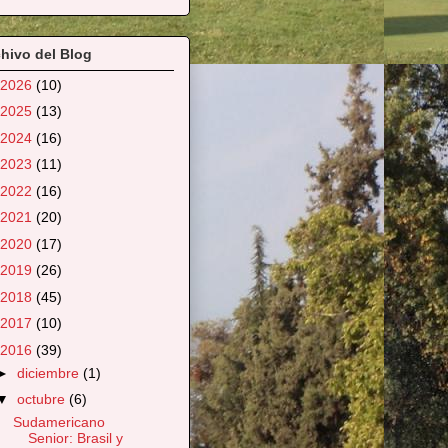
hivo del Blog
2026
(10)
2025
(13)
2024
(16)
2023
(11)
2022
(16)
2021
(20)
2020
(17)
2019
(26)
2018
(45)
2017
(10)
2016
(39)
►
diciembre
(1)
▼
octubre
(6)
Sudamericano
Senior: Brasil y