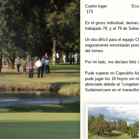
Cuarto lugar:
173
En el gross individual, desta
trabajado 78, y el 79 de Sebas
Un día difícil para el equipo 
seguramente remontarán posi
del torneo.
Por mi lado, me declaro feliz
Pude superar mi Capsulitis A
pude jugar los 18 hoyos sin m
abreviado debido al "congelami
Sudamericano en el maravillo