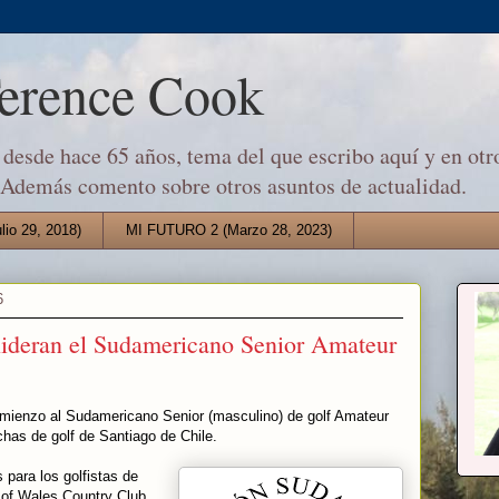
Terence Cook
desde hace 65 años, tema del que escribo aquí y en otro
 Además comento sobre otros asuntos de actualidad.
io 29, 2018)
MI FUTURO 2 (Marzo 28, 2023)
6
 lideran el Sudamericano Senior Amateur
omienzo al Sudamericano Senior (masculino) de golf Amateur
chas de golf de Santiago de Chile.
 para los golfistas de
 of Wales Country Club,