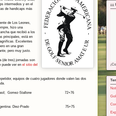
ps intermedios y en el
¡¡¡
stas de handicaps más
dente de Los Leones,
empre, hizo una
cancha que recibió a los
s principales, está en
agníficas. Excelentes
pero en una gran
nte, pero muy justo.
a (de tres) jornadas son
¡Co
se puede ver en
el sitio del
tidor, equipos de cuatro jugadores donde valen las dos
Te
ada.
Not
Brasil; Gomez-Stallone 72+76
Gol
Con
 Argentina: Diez-Prado 75+75
Exp