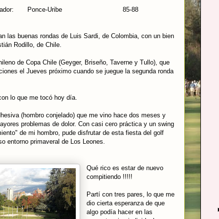
 Ecuador: Ponce-Uribe 85-88
can las buenas rondas de Luis Sardi, de Colombia, con un bien
tián Rodillo, de Chile.
Chileno de Copa Chile (Geyger, Briseño, Taverne y Tullo), que
ciones el Jueves próximo cuando se juegue la segunda ronda
 con lo que me tocó hoy día.
dhesiva (hombro conjelado) que me vino hace dos meses y
ayores problemas de dolor. Con casi cero práctica y un swing
ento" de mi hombro, pude disfrutar de esta fiesta del golf
so entorno primaveral de Los Leones.
Qué rico es estar de nuevo
compitiendo !!!!!
Partí con tres pares, lo que me
dio cierta esperanza de que
algo podía hacer en las