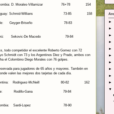
mbia: D. Morales-Villamizar 76+78 154
ruguay: Schmid-Willians 73-85 158
Arc
►
 Chile: Geyger-Briseño 78-83
►
►
erú: Sekovic-De Macedo 79-84
►
►
ross, todo competidor el excelente Roberto Gomez con 72
ayo Schmidt con 73 y los Argentinos Diez y Prado, ambos con
►
ha el Colombino Diego Morales con 76 golpes.
►
ervada para jugadores de 65 años y mayores. También en
►
onde valen las mejores dos tarjetas de cada día.
►
►
entina: Rodriguez-McNeill 80-82 162
▼
: Chile: Rodillo-Gana 79-84
 Colombia: Sardi-Lopez 78-90