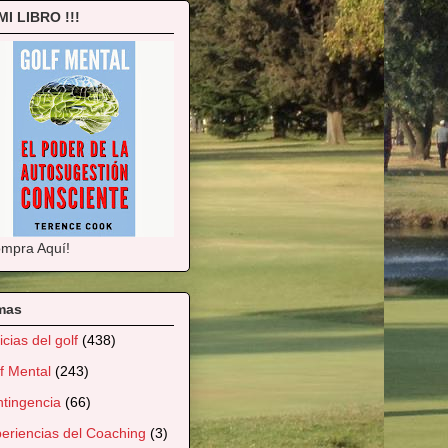
 MI LIBRO !!!
mpra Aquí!
mas
icias del golf
(438)
f Mental
(243)
tingencia
(66)
eriencias del Coaching
(3)