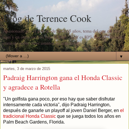
Blog de Terence Cook
Apasionado por el golf desde hace 65 años, tema del que escribo
aquí y en otros medios bajo el título "Golf es 80% mental". Además
comento sobre otros asuntos de actualidad.
▼
martes, 3 de marzo de 2015
Padraig Harrington gana el Honda Classic
y agradece a Rotella
"Un golfista gana poco, por eso hay que saber disfrutar
intensamente cada victoria", dijo Padraig Harrington,
después de ganarle un playoff al joven Daniel Berger, en
el
tradicional Honda Classic
que se juega todos los años en
Palm Beach Gardens, Florida.