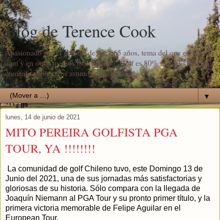
Blog de Terence Cook
Apasionado por el golf desde hace 65 años, tema del que escribo
aquí y en otros medios bajo el título "Golf es 80% mental". Además
comento sobre otros asuntos de actualidad.
▼
lunes, 14 de junio de 2021
MITO PEREIRA GOLFISTA PGA
TOUR, YA !!!!!!!!
La comunidad de golf Chileno tuvo, este Domingo 13 de
Junio del 2021, una de sus jornadas más satisfactorias y
gloriosas de su historia. Sólo compara con la llegada de
Joaquín Niemann al PGA Tour y su pronto primer título, y la
primera victoria memorable de Felipe Aguilar en el
European Tour.