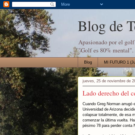
Blog de 
Apasionado por el golf 
"Golf es 80% mental".
Blog
MI FUTURO 1 (Jul
jueves, 25 de noviembre de 2
Lado derecho del ce
Cuando Greg Norman arrugó en
Universidad de Arizona decid
colapsar totalmente, de esa 
comenzar la última vuelta. Ha
pésimo 78 para perder conta 