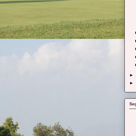
►
►
Se