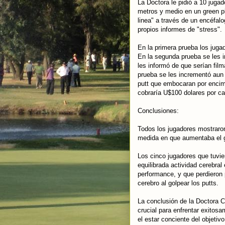
La Doctora le pidió a 10 jug
metros y medio en un green p
linea" a través de un encéfal
propios informes de "stress".
En la primera prueba los jug
En la segunda prueba se les i
les informó de que serían film
prueba se les incrementó aun 
putt que embocaran por encima
cobraría U$100 dolares por ca
Conclusiones:
Todos los jugadores mostraron
medida en que aumentaba el g
Los cinco jugadores que tuvi
equilibrada actividad cerebra
performance, y que perdieron p
cerebro al golpear los putts.
La conclusión de la Doctora C
crucial para enfrentar exitos
el estar conciente del objeti