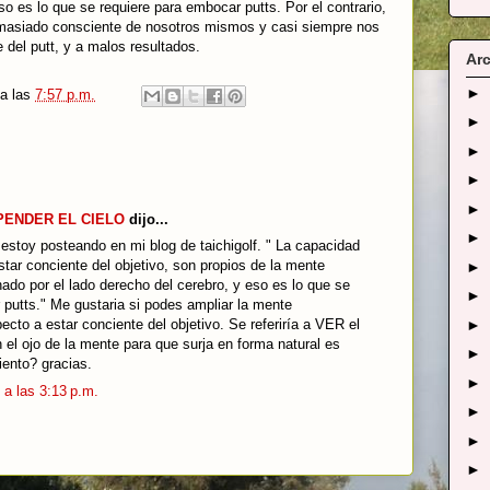
o es lo que se requiere para embocar putts. Por el contrario,
emasiado consciente de nosotros mismos y casi siempre nos
pe del putt, y a malos resultados.
Arc
►
a las
7:57 p.m.
►
►
►
►
SPENDER EL CIELO
dijo...
►
estoy posteando en mi blog de taichigolf. " La capacidad
star conciente del objetivo, son propios de la mente
►
ado por el lado derecho del cerebro, y eso es lo que se
►
 putts." Me gustaria si podes ampliar la mente
►
cto a estar conciente del objetivo. Se referiría a VER el
n el ojo de la mente para que surja en forma natural es
►
iento? gracias.
►
 a las 3:13 p.m.
►
►
►