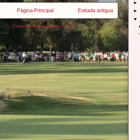
►
Página Principal
Entrada antigua
►
▼
irse a:
Comentarios de la entrada (Atom)