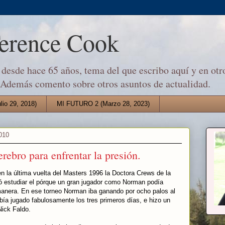
Terence Cook
desde hace 65 años, tema del que escribo aquí y en otro
 Además comento sobre otros asuntos de actualidad.
io 29, 2018)
MI FUTURO 2 (Marzo 28, 2023)
010
rebro para enfrentar la presión.
 la última vuelta del Masters 1996 la Doctora Crews de la
ió estudiar el pórque un gran jugador como Norman podía
manera. En ese torneo Norman iba ganando por ocho palos al
bía jugado fabulosamente los tres primeros días, e hizo un
Nick Faldo.