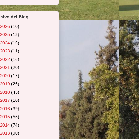
hivo del Blog
2026
(10)
2025
(13)
2024
(16)
2023
(11)
2022
(16)
2021
(20)
2020
(17)
2019
(26)
2018
(45)
2017
(10)
2016
(39)
2015
(55)
2014
(74)
2013
(90)