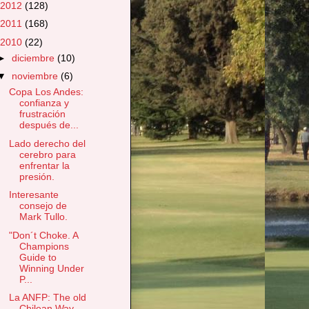
2012
(128)
2011
(168)
2010
(22)
►
diciembre
(10)
▼
noviembre
(6)
Copa Los Andes:
confianza y
frustración
después de...
Lado derecho del
cerebro para
enfrentar la
presión.
Interesante
consejo de
Mark Tullo.
"Don´t Choke. A
Champions
Guide to
Winning Under
P...
La ANFP: The old
Chilean Way.