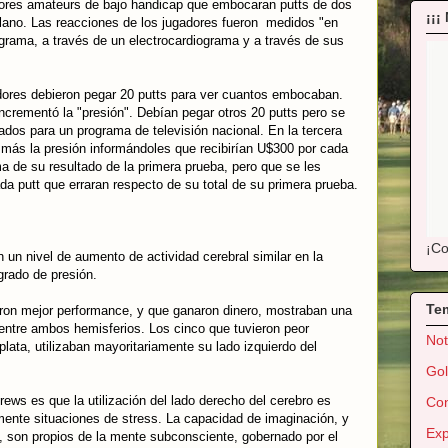
adores amateurs de bajo handicap que embocaran putts de dos
¡¡¡
lano. Las reacciones de los jugadores fueron medidos "en
ograma, a través de un electrocardiograma y a través de sus
adores debieron pegar 20 putts para ver cuantos embocaban.
ncrementó la "presión". Debían pegar otros 20 putts pero se
ados para un programa de televisión nacional. En la tercera
más la presión informándoles que recibirían U$300 por cada
 de su resultado de la primera prueba, pero que se les
da putt que erraran respecto de su total de su primera prueba.
¡Co
 un nivel de aumento de actividad cerebral similar en la
rado de presión.
Te
eron mejor performance, y que ganaron dinero, mostraban una
l entre ambos hemisferios. Los cinco que tuvieron peor
Not
lata, utilizaban mayoritariamente su lado izquierdo del
Gol
rews es que la utilización del lado derecho del cerebro es
Con
amente situaciones de stress. La capacidad de imaginación, y
Exp
vo, son propios de la mente subconsciente, gobernado por el