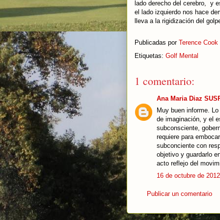
lado derecho del cerebro, y es
el lado izquierdo nos hace d
lleva a la rigidización del gol
Publicadas por
Terence Cook
Etiquetas:
Golf Mental
1 comentario:
Ana Maria Diaz SU
Muy buen informe. Lo 
de imaginación, y el e
subconsciente, gobern
requiere para embocar
subconciente con respe
objetivo y guardarlo e
acto reflejo del movim
16 de octubre de 2012
Publicar un comentario