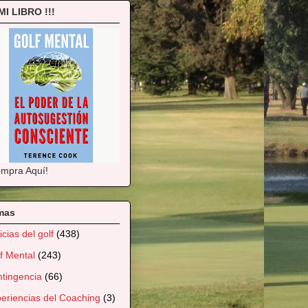
 MI LIBRO !!!
mpra Aquí!
mas
icias del golf
(438)
f Mental
(243)
tingencia
(66)
eriencias del Coaching
(3)