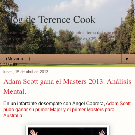
Blog de Terence Cook
Apasionado por el golf desde hace 65 años, tema del que escribo
aquí y en otros medios bajo el título "Golf es 80% mental". Además
comento sobre otros asuntos de actualidad.
▼
lunes, 15 de abril de 2013
Adam Scott gana el Masters 2013. Análisis
Mental.
En un infartante desempate con Ángel Cabrera,
Adam Scott
pudo ganar su primer Major y el primer Masters para
Australia
.