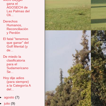
gana el
AGOSECH de
Las Palmas del
Oli...
Derechos
Humanos,
Reconciliación
y Perdón
El fatal "tenemos
que ganar" del
Golf Mental (y
de...
De miedo la
clasificatoria
para el
Sudamericano
Se...
Hoy dije adios
(para siempre)
a la Categoría A
del...
►
agosto
(7)
►
julio
(9)