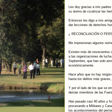
Les doy gracias a mis padres 
su ánimo de cicatrizar las her
Entonces les digo a mis amigo
dar lecciones de derechos hum
¿ RECONCILIACIÓN O PERS
Me impresionan algunos núme
Existen más de novecientos i
a las organizaciones de lucha 
Septiembre, que han sido am
económicamente.
Hace años que no hay ningún 
hasta los delitos más graves,
Y por el lado de los que se enf
demás miembros de las Fuerz
Han pasado casi 40 años y ho
procesando a Militares y Cara
los acontecimientos del perío