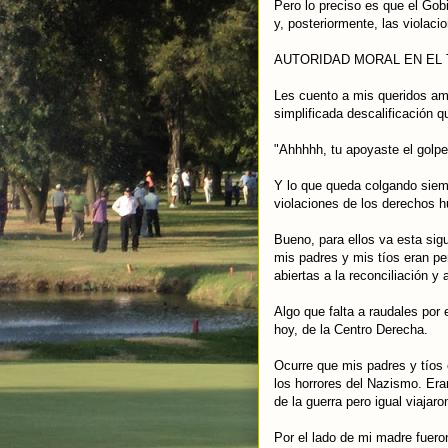
Pero lo preciso es que el Gob
y, posteriormente, las violaci
AUTORIDAD MORAL EN EL
Les cuento a mis queridos am
simplificada descalificación 
"Ahhhhh, tu apoyaste el golpe
Y lo que queda colgando siempr
violaciones de los derechos 
Bueno, para ellos va esta sig
mis padres y mis tíos eran pe
abiertas a la reconciliación y 
Algo que falta a raudales por 
hoy, de la Centro Derecha.
Ocurre que mis padres y tíos
los horrores del Nazismo. Era
de la guerra pero igual viajaro
Por el lado de mi madre fuer