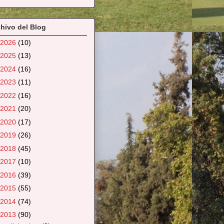
hivo del Blog
2026
(10)
2025
(13)
2024
(16)
2023
(11)
2022
(16)
2021
(20)
2020
(17)
2019
(26)
2018
(45)
2017
(10)
2016
(39)
2015
(55)
2014
(74)
2013
(90)