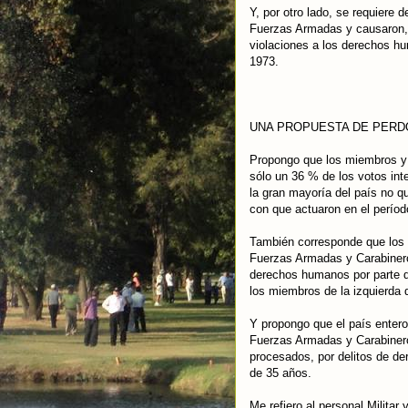
Y, por otro lado, se requiere
Fuerzas Armadas y causaron, p
violaciones a los derechos hu
1973.
UNA PROPUESTA DE PERDÓ
Propongo que los miembros y 
sólo un 36 % de los votos int
la gran mayoría del país no qu
con que actuaron en el perío
También corresponde que los m
Fuerzas Armadas y Carabineros
derechos humanos por parte d
los miembros de la izquierda d
Y propongo que el país enter
Fuerzas Armadas y Carabinero
procesados, por delitos de d
de 35 años.
Me refiero al personal Militar