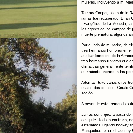
mujeres, incluyendo a mi Mad
Tommy Cooper, piloto de la R
jamás fue recuperado. Brian C
Evangélico de La Moneda, tamb
los rigores de los campos de 
muerte prematura, algunos a
Por el lado de mi padre, de ci
tres hermanos hombres en el E
auxiliar femenino de la Armada
tres hermanos tuvieron que en
climáticas generalmente terrib
sufrimiento enorme, a las pen
Además, tuve varios otros tío
cuales dos de ellos, Gerald C
acción.
A pesar de este tremendo sufri
Jamás sentí que, a pesar de l
desquite. Todo lo contrario, d
estábamos jugando hockey so
Manquehue, o, en el Country 