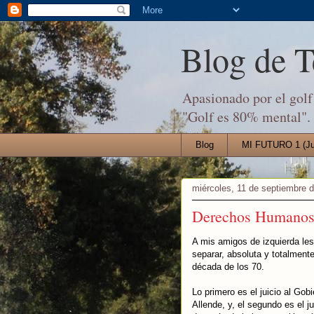
Blog de 
Apasionado por el golf 
"Golf es 80% mental".
Blog
MI FUTURO 1 (Jul
miércoles, 11 de septiembre 
Derechos Humanos,
A mis amigos de izquierda le
separar, absoluta y totalment
década de los 70.
Lo primero es el juicio al Gob
Allende, y, el segundo es el j