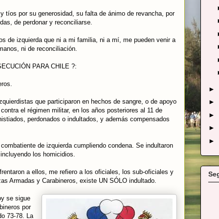
y tíos por su generosidad, su falta de ánimo de revancha, por
idas, de perdonar y reconciliarse.
s de izquierda que ni a mi familia, ni a mí, me pueden venir a
anos, ni de reconciliación.
ECUCIÓN PARA CHILE ?:
ros.
►
zquierdistas que participaron en hechos de sangre, o de apoyo
►
contra el régimen militar, en los años posteriores al 11 de
►
nistiados, perdonados o indultados, y además compensados
►
►
combatiente de izquierda cumpliendo condena. Se indultaron
 incluyendo los homicidios.
rentaron a ellos, me refiero a los oficiales, los sub-oficiales y
Se
as Armadas y Carabineros, existe UN SÓLO indultado.
y se sigue
bineros por
do 73-78. La