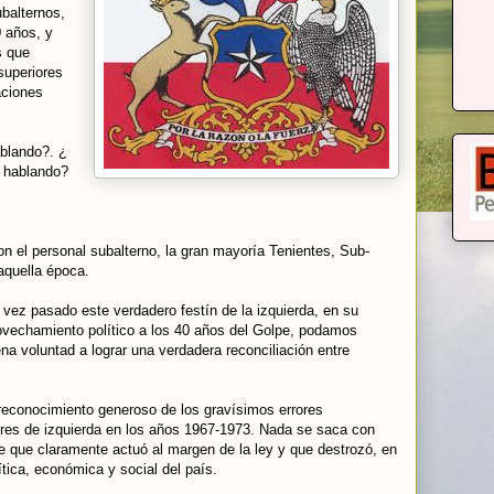
ubalternos,
 años, y
s que
superiores
aciones
ablando?. ¿
 hablando?
.
 el personal subalterno, la gran mayoría Tenientes, Sub-
aquella época.
vez pasado este verdadero festín de la izquierda, en su
ovechamiento político a los 40 años del Golpe, podamos
na voluntad a lograr una verdadera reconciliación entre
 reconocimiento generoso de los gravísimos errores
ores de izquierda en los años 1967-1973. Nada se saca con
nde que claramente actuó al margen de la ley y que destrozó, en
tica, económica y social del país.