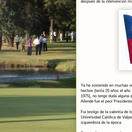
después de la intervención mi
Ya he sostenido en muchas oca
hechos (tenía 20 años el año 
1975), no tengo duda alguna qu
Allende fue el peor President
Fui testigo de la valentía de 
Universidad Católica de Valpar
izquierdista de la época.