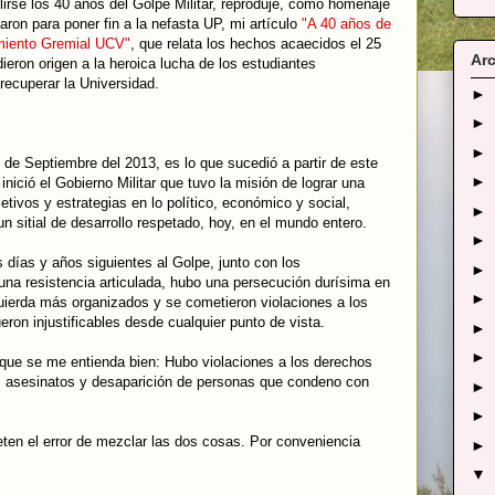
lirse los 40 años del Golpe Militar, reproduje, como homenaje
haron para poner fin a la nefasta UP, mi artículo
"A 40 años de
imiento Gremial UCV"
, que relata los hechos acaecidos el 25
Arc
eron origen a la heroica lucha de los estudiantes
ecuperar la Universidad.
►
►
►
de Septiembre del 2013, es lo que sucedió a partir de este
►
nició el Gobierno Militar que tuvo la misión de lograr una
tivos y estrategias en lo político, económico y social,
►
un sitial de desarrollo respetado, hoy, en el mundo entero.
►
 días y años siguientes al Golpe, junto con los
►
na resistencia articulada, hubo una persecución durísima en
►
quierda más organizados y se cometieron violaciones a los
ron injustificables desde cualquier punto de vista.
►
►
 que se me entienda bien: Hubo violaciones a los derechos
, asesinatos y desaparición de personas que condeno con
►
►
ten el error de mezclar las dos cosas. Por conveniencia
►
▼