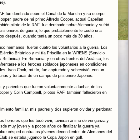
re).
AF fue derribado sobre el Canal de la Mancha y su cuerpo
ooper, padre de mi primo Alfredo Cooper, actual Capellán
ién piloto de la RAF, fue derribado sobre Alemania y sufrió
prisioneros de guerra, lo que probablemente le costó una
ños después, cuando tenía un poco más de 30 años.
nco hermanos, fueron cuatro los voluntarios a la guerra. Los
jército Británico y mi tía Priscilla en la WRENS (Servicio
 Británica). En Birmania, y en otros frentes del Asiático, los
frentarse a los feroces soldados japoneses en condiciones
les. Ivon Cook, mi tío, fue capturado y sobrevivió, con un
urias y torturas de un campo de prisionero Japonés.
s y parientes que fueron voluntariamente a luchar, de los
ooper y Colin Campbell, pilotos RAF, también fallecieron en
miento familiar, mis padres y tíos supieron olvidar y perdonar.
os horrores que les tocó vivir, tuvieran ánimo de venganza y
esde muy joven y a pocos años de finalizar la guerra ya
bre césped contra los jóvenes decendientes de Alemanes del
Club se estaba jugando la Copa Japón en golf.