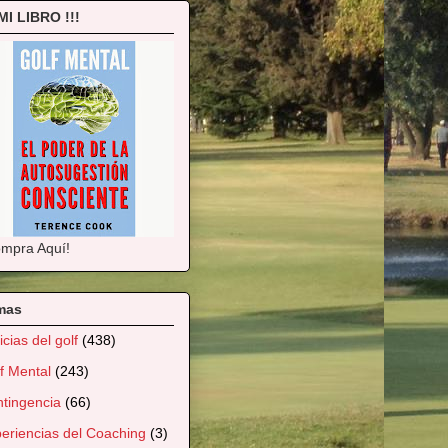
 MI LIBRO !!!
mpra Aquí!
mas
icias del golf
(438)
f Mental
(243)
tingencia
(66)
eriencias del Coaching
(3)