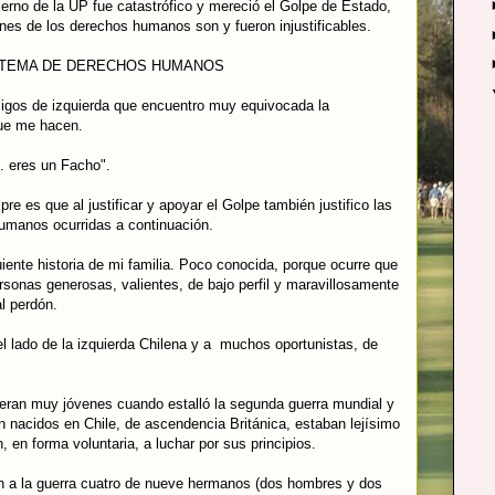
ierno de la UP fue catastrófico y mereció el Golpe de Estado,
ones de los derechos humanos son y fueron injustificables.
 TEMA DE DERECHOS HUMANOS
igos de izquierda que encuentro muy equivocada la
que me hacen.
. eres un Facho".
e es que al justificar y apoyar el Golpe también justifico las
humanos ocurridas a continuación.
uiente historia de mi familia. Poco conocida, porque ocurre que
rsonas generosas, valientes, de bajo perfil y maravillosamente
al perdón.
el lado de la izquierda Chilena y a muchos oportunistas, de
 eran muy jóvenes cuando estalló la segunda guerra mundial y
n nacidos en Chile, de ascendencia Británica, estaban lejísimo
n, en forma voluntaria, a luchar por sus principios.
on a la guerra cuatro de nueve hermanos (dos hombres y dos