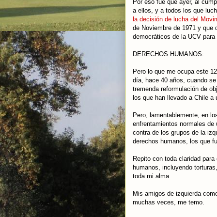
Por eso fue que ayer, al cump
a ellos, y a todos los que luc
la decisión de lucha del Mov
de Noviembre de 1971 y que di
democráticos de la UCV para r
DERECHOS HUMANOS:
Pero lo que me ocupa este 12 
día, hace 40 años, cuando se i
tremenda reformulación de obje
los que han llevado a Chile a 
Pero, lamentablemente, en los
enfrentamientos normales de u
contra de los grupos de la iz
derechos humanos, los que fue
Repito con toda claridad para
humanos, incluyendo torturas
toda mi alma.
Mis amigos de izquierda come
muchas veces, me temo.