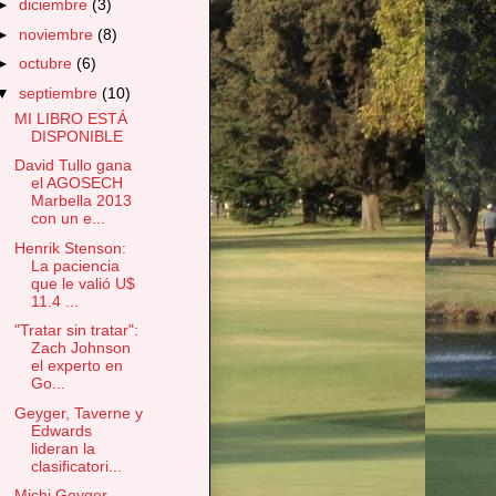
►
diciembre
(3)
►
noviembre
(8)
►
octubre
(6)
▼
septiembre
(10)
MI LIBRO ESTÁ
DISPONIBLE
David Tullo gana
el AGOSECH
Marbella 2013
con un e...
Henrik Stenson:
La paciencia
que le valió U$
11.4 ...
"Tratar sin tratar":
Zach Johnson
el experto en
Go...
Geyger, Taverne y
Edwards
lideran la
clasificatori...
Michi Geyger