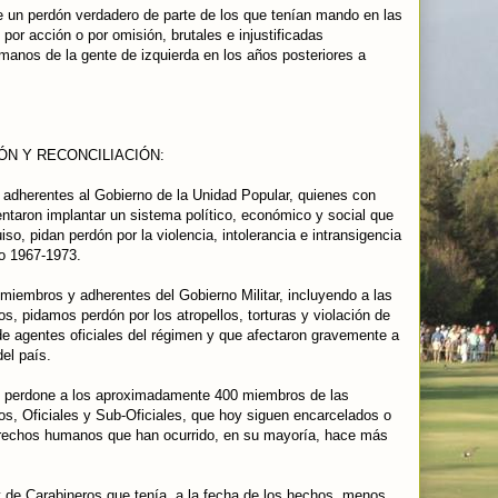
 de un perdón verdadero de parte de los que tenían mando en las
or acción o por omisión, brutales e injustificadas
manos de la gente de izquierda en los años posteriores a
N Y RECONCILIACIÓN:
adherentes al Gobierno de la Unidad Popular, quienes con
entaron implantar un sistema político, económico y social que
iso, pidan perdón por la violencia, intolerancia e intransigencia
do 1967-1973.
iembros y adherentes del Gobierno Militar, incluyendo a las
, pidamos perdón por los atropellos, torturas y violación de
e agentes oficiales del régimen y que afectaron gravemente a
el país.
o perdone a los aproximadamente 400 miembros de las
s, Oficiales y Sub-Oficiales, que hoy siguen encarcelados o
erechos humanos que han ocurrido, en su mayoría, hace más
 y de Carabineros que tenía, a la fecha de los hechos, menos