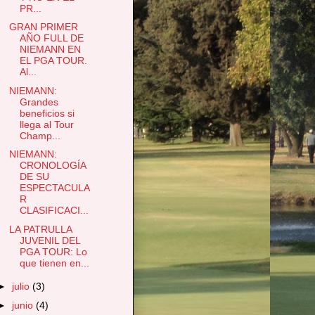
PR...
GRAN PRIMER
AÑO FULL DE
NIEMANN EN
EL PGA TOUR.
Al...
NIEMANN:
Grandes
beneficios si
llega al Tour
Champ...
NIEMANN:
CRONOLOGÍA
DE SU
ESPECTACULA
R
CLASIFICACI...
LA PATRULLA
JUVENIL DEL
PGA TOUR: Lo
que tienen en...
►
julio
(3)
►
junio
(4)