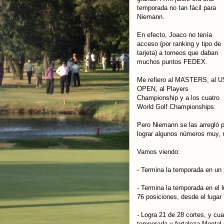
temporada no tan fácil para
Niemann.
En efecto, Joaco no tenía
acceso (por ranking y tipo de
tarjeta) a torneos que daban
muchos puntos FEDEX.
Me refiero al MASTERS, al U
OPEN, al Players
Championship y a los cuatro
World Golf Championships.
Pero Niemann se las arregló p
lograr algunos números muy,
Vamos viendo:
- Termina la temporada en un
- Termina la temporada en el 
76 posiciones, desde el lugar
- Logra 21 de 28 cortes, y cua
temporada y fortaleza Mental n