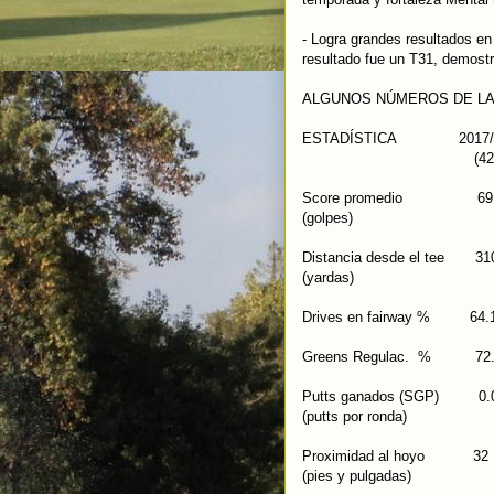
- Logra grandes resultados en
resultado fue un T31, demost
ALGUNOS NÚMEROS DE LA
ESTADÍSTICA 2017
(42 rondas)
Score promedio
(golpes)
Distancia desde el
(yardas)
Drives en fairway
Greens Regulac. 
Putts ganados (SG
(putts por ronda)
Proximidad al h
(pies y pulgadas)