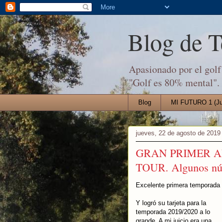
Blog de 
Apasionado por el golf 
"Golf es 80% mental".
Blog
MI FUTURO 1 (Jul
jueves, 22 de agosto de 2019
GRAN PRIMER A
TOUR. Algunos núm
Excelente primera temporada 
Y logró su tarjeta para la
temporada 2019/2020 a lo
grande. A mi juicio era una