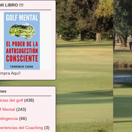
 MI LIBRO !!!
mpra Aquí!
mas
icias del golf
(438)
f Mental
(243)
tingencia
(66)
eriencias del Coaching
(3)