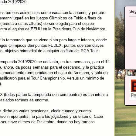
rada 2019/2020:
Se
es torneos adicionales comparada con la anterior, y por otro
iemann jugará en los juegos Olímpicos de Tokio a fines de
d (remota a estas alturas) de ser elegido para el equipo
contra el equipo de EEUU en la Presidents Cup de Noviembre.
que la temporada que se viene pinta para larga e intensa, donde
 juegos Olímpicos dan puntos FEDEX, puntos que son claves
a, objetivo primordial de cualquier golfista del PGA Tour.
temporada 2019/2020 se adelanta, en tres semanas, para el 12
e, ahora, da pocas semanas para el descanso, y la práctica
es semanas entre temporadas en el caso de Niemann, y sólo dos
asificaron para el Tour Championship, versus un mínimo de
).
X (todos parten la temporada con cero puntos) es tan intensa
masiados torneos es enorme.
s dicho en varias ocasiones, elegir cuando y cuanto
isón importantísima para los jugadores y su entorno. Cabe
 ser clave el mes de Diciembre, donde no hay torneos