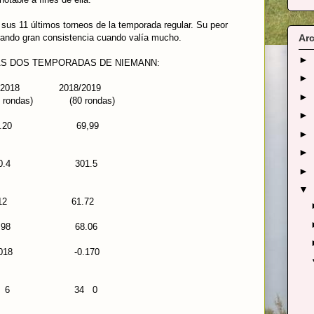
 sus 11 últimos torneos de la temporada regular. Su peor
rando gran consistencia cuando valía mucho.
Arc
►
S DOS TEMPORADAS DE NIEMANN:
►
/2018 2018/2019
►
 (80 rondas)
►
 69.20 69,99
►
►
 tee 310.4 301.5
►
▼
 % 64.12 61.72
% 72.98 68.06
P) 0.018 -0.170
oyo 32 6 34 0