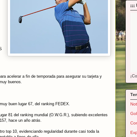
¡¡¡
S
¡Co
ara acelerar a fin de temporada para asegurar su tarjeta y
 muy buenos.
Te
 muy buen lugar 67, del ranking FEDEX.
Not
Gol
lugar 81 del ranking mundial (O.W.G.R.), subiendo excelentes
 157, hace un año atrás.
Con
tro top 10, evidenciando regularidad durante casi toda la
Exp
otable a fines de ella.