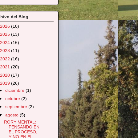
hivo del Blog
2026
(10)
2025
(13)
2024
(16)
2023
(11)
2022
(16)
2021
(20)
2020
(17)
2019
(26)
►
diciembre
(1)
►
octubre
(2)
►
septiembre
(2)
▼
agosto
(5)
RORY MENTAL:
PENSANDO EN
EL PROCESO,
Y NO EN EL