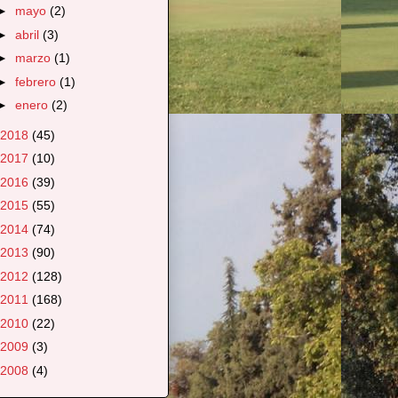
►
mayo
(2)
►
abril
(3)
►
marzo
(1)
►
febrero
(1)
►
enero
(2)
2018
(45)
2017
(10)
2016
(39)
2015
(55)
2014
(74)
2013
(90)
2012
(128)
2011
(168)
2010
(22)
2009
(3)
2008
(4)