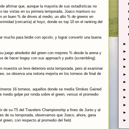
uede afirmar que, aunque la mayoría de sus estadísticas no
mo las vistas en su primera temporada, Joaco mantuvo su
n un buen % de drives al medio, un alto % de greens en
oximidad (cercanía) al hoyo, donde es top 10 en el ranking del
ar mucho para birdie con opción, y lograr convertir una buena
►
►
su juego alrededor del green con mejores % desde la arena y
se de hacer bogey con sus approach y putts (scrambling).
►
►
en muestra un leve deterioro esta temporada, pero al examinar
neo, se observa una notoria mejoría en los torneos de final de
►
►
imeros 16 torneos, aquellos donde se medía Strokes Gained
►
e medio golpe por ronda sobre el green, versus el promedio
►
►
ir de su T5 del Travelers Championship a fines de Junio y al
►
nales de su temporada, observamos que Joaco, ahora, gana
►
l green, con respecto al promedio del field.