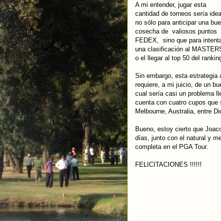
A mi entender, jugar esta
cantidad de torneos sería idea
no sólo para anticipar una bu
cosecha de valiosos puntos
FEDEX, sino que para intent
una clasificación al MASTERS 
o el llegar al top 50 del rank
Sin embargo, esta estrategia
requiere, a mi juicio, de un 
cual sería casi un problema ll
cuenta con cuatro cupos que s
Melbourne, Australia, entre Di
Bueno, estoy cierto que Joac
días, junto con el natural y m
completa en el PGA Tour.
FELICITACIONES !!!!!!