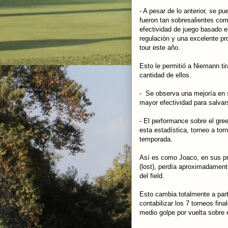
- A pesar de lo anterior, se p
fueron tan sobresalientes co
efectividad de juego basado e
regulación y una excelente pr
tour este año.
Esto le permitió a Niemann tir
cantidad de ellos.
- Se observa una mejoría en 
mayor efectividad para salvar
- El performance sobre el gre
esta estadística, torneo a tor
temporada.
Así es como Joaco, en sus pr
(lost), perdía aproximadament
del field.
Esto cambia totalmente a part
contabilizar los 7 torneos fi
medio golpe por vuelta sobre e