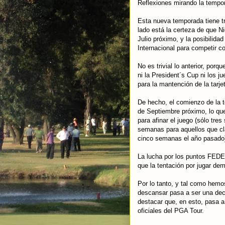
Reflexiones mirando la tempo
Esta nueva temporada tiene tr
lado está la certeza de que N
Julio próximo, y la posibilida
Internacional para competir 
No es trivial lo anterior, por
ni la President´s Cup ni los
para la mantención de la tarjet
De hecho, el comienzo de la 
de Septiembre próximo, lo qu
para afinar el juego (sólo tr
semanas para aquellos que cl
cinco semanas el año pasado
La lucha por los puntos FEDE
que la tentación por jugar de
Por lo tanto, y tal como hemo
descansar pasa a ser una dec
destacar que, en esto, pasa a
oficiales del PGA Tour.