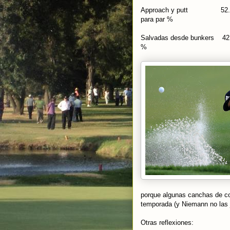
Approach y putt
para par %
Salvadas desde bun
%
porque algunas canchas de com
temporada (y Niemann no las 
Otras reflexiones: