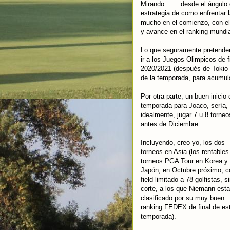
Mirando........desde el ángul
estrategia de como enfrentar 
mucho en el comienzo, con el
y avance en el ranking mundia
Lo que seguramente pretenderá
ir a los Juegos Olimpicos de f
2020/2021 (después de Tokio 
de la temporada, para acumu
Por otra parte, un buen inicio 
temporada para Joaco, sería,
idealmente, jugar 7 u 8 torneo
antes de Diciembre.
Incluyendo, creo yo, los dos
torneos en Asia (los rentables
torneos PGA Tour en Korea y
Japón, en Octubre próximo, c
field limitado a 78 golfistas, s
corte, a los que Niemann esta
clasificado por su muy buen
ranking FEDEX de final de es
temporada).