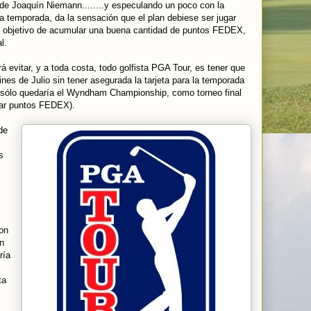
o de Joaquín Niemann........y especulando un poco con la
la temporada, da la sensación que el plan debiese ser jugar
 objetivo de acumular una buena cantidad de puntos FEDEX,
l.
 evitar, y a toda costa, todo golfista PGA Tour, es tener que
ines de Julio sin tener asegurada la tarjeta para la temporada
sólo quedaría el Wyndham Championship, como torneo final
lar puntos FEDEX).
de
s
on
in
ría
ta