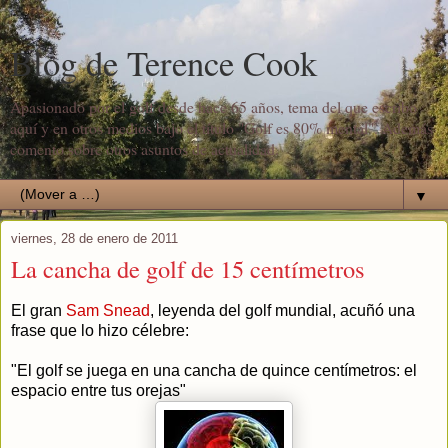
Blog de Terence Cook
Apasionado por el golf desde hace 65 años, tema del que escribo
aquí y en otros medios bajo el título "Golf es 80% mental". Además
comento sobre otros asuntos de actualidad.
▼
viernes, 28 de enero de 2011
La cancha de golf de 15 centímetros
El gran
Sam Snead
, leyenda del golf mundial, acuñó una
frase que lo hizo célebre:
"El golf se juega en una cancha de quince centímetros: el
espacio entre tus orejas"