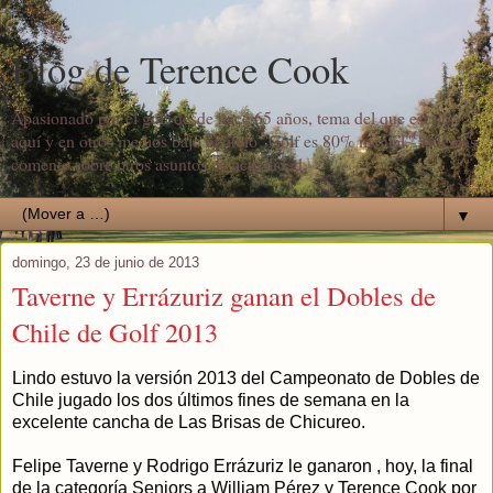
Blog de Terence Cook
Apasionado por el golf desde hace 65 años, tema del que escribo
aquí y en otros medios bajo el título "Golf es 80% mental". Además
comento sobre otros asuntos de actualidad.
▼
domingo, 23 de junio de 2013
Taverne y Errázuriz ganan el Dobles de
Chile de Golf 2013
Lindo estuvo la versión 2013 del Campeonato de Dobles de
Chile jugado los dos últimos fines de semana en la
excelente cancha de Las Brisas de Chicureo.
Felipe Taverne y Rodrigo Errázuriz le ganaron , hoy, la final
de la categoría Seniors a William Pérez y Terence Cook por