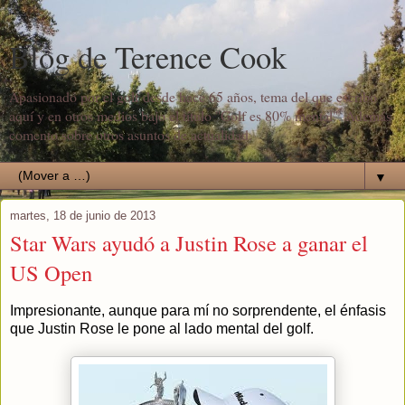
Blog de Terence Cook
Apasionado por el golf desde hace 65 años, tema del que escribo
aquí y en otros medios bajo el título "Golf es 80% mental". Además
comento sobre otros asuntos de actualidad.
▼
martes, 18 de junio de 2013
Star Wars ayudó a Justin Rose a ganar el
US Open
Impresionante, aunque para mí no sorprendente, el énfasis
que Justin Rose le pone al lado mental del golf.