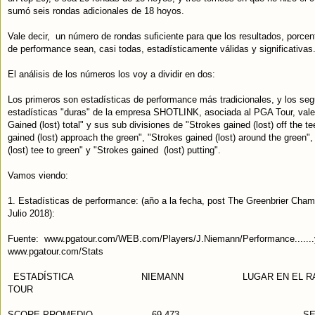
sumó seis rondas adicionales de 18 hoyos.
Vale decir, un número de rondas suficiente para que los resultados, porcen
de performance sean, casi todas, estadísticamente válidas y significativas
El análisis de los números los voy a dividir en dos:
Los primeros son estadísticas de performance más tradicionales, y los se
estadísticas "duras" de la empresa SHOTLINK, asociada al PGA Tour, vale
Gained (lost) total" y sus sub divisiones de "Strokes gained (lost) off the te
gained (lost) approach the green", "Strokes gained (lost) around the green"
(lost) tee to green" y "Strokes gained (lost) putting".
Vamos viendo:
1. Estadísticas de performance: (año a la fecha, post The Greenbrier Cham
Julio 2018):
Fuente: www.pgatour.com/WEB.com/Players/J.Niemann/Performance.......
www.pgatour.com/Stats
ESTADÍSTICA NIEMANN LUGAR EN EL RANK
TOUR
SCORE PROMEDIO 69.473 SEX