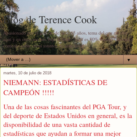
Blog de Terence Cook
Apasionado por el golf desde hace 65 años, tema del que escribo
aquí y en otros medios bajo el título "Golf es 80% mental". Además
comento sobre otros asuntos de actualidad.
▼
martes, 10 de julio de 2018
NIEMANN: ESTADÍSTICAS DE
CAMPEÓN !!!!!
Una de las cosas fascinantes del PGA Tour, y
del deporte de Estados Unidos en general, es la
disponibilidad de una vasta cantidad de
estadísticas que ayudan a formar una mejor