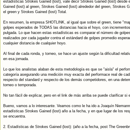
estadísticas Strokes Gained (lost), vale decir Strokes Gained (lost) desde e
Gained (lost) al green, Strokes Gained (lost) alrededor del green, Strokes G
el green y Strokes Gained (lost) Total.
En resumen, la empresa SHOTLINK, al igual que sobre el green, tiene "ma
golpes esperados de TODAS las distancias hacia el hoyo, con incrementos
pulgada. Lo que hacen estas estadísticas es comparar el número de golpe
realizados por cada jugador contra el estándard de golpes promedio esper
cualquier distancia de cualquier hoyo.
Al final de cada ronda, y torneo, se hace un ajuste según la dificultad rela
en esa jornada.
Lo que los analistas alaban de esta metodología es que se "aisla" el perf
categoría asegurando una medición muy exacta del performace real de cada
respecto del standard y respecto de los demás competidores, en una dete
torneo o temporada.
No tan fácil de explicar, pero en el link de más arriba se puede clarificar si
Bueno, vamos a lo interesante. Veamos como le ha ido a Joaquín Niemann 
estadísticas Strokes Gained (lost) año a la fecha, y en que lugar de los re
se encuentra.
2. Estadísticas de Strokes Gained (lost): (año a la fecha, post The Greenbr