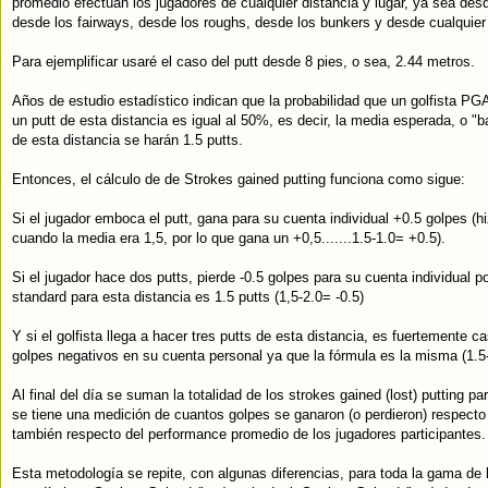
promedio efectuan los jugadores de cualquier distancia y lugar, ya sea desd
desde los fairways, desde los roughs, desde los bunkers y desde cualquier 
Para ejemplificar usaré el caso del putt desde 8 pies, o sea, 2.44 metros.
Años de estudio estadístico indican que la probabilidad que un golfista P
un putt de esta distancia es igual al 50%, es decir, la media esperada, o "b
de esta distancia se harán 1.5 putts.
Entonces, el cálculo de de Strokes gained putting funciona como sigue:
Si el jugador emboca el putt, gana para su cuenta individual +0.5 golpes (hi
cuando la media era 1,5, por lo que gana un +0,5.......1.5-1.0= +0.5).
Si el jugador hace dos putts, pierde -0.5 golpes para su cuenta individual p
standard para esta distancia es 1.5 putts (1,5-2.0= -0.5)
Y si el golfista llega a hacer tres putts de esta distancia, es fuertemente c
golpes negativos en su cuenta personal ya que la fórmula es la misma (1.5-
Al final del día se suman la totalidad de los strokes gained (lost) putting p
se tiene una medición de cuantos golpes se ganaron (o perdieron) respecto
también respecto del performance promedio de los jugadores participantes.
Esta metodología se repite, con algunas diferencias, para toda la gama de