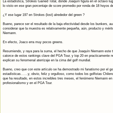
La estadística, Strokes Gained Total, donde Joaquín figura en el octavo lug
lo visto en ese gran porcentaje de score promedio por ronda de 18 hoyos d
¿Y ese lugar 197 en Strokes (lost) alrededor del green ?
Bueno, parece ser el resultado de la baja efectividad desde los bunkers, 
considerar que la muestra es relativamente pequeña, aún, producto y méri
Niemann.
En efecto, Joaco erra muy pocos greens.
Resumiendo, y raya para la suma, el hecho de que Joaquín Niemann este t
catorce de estos rankings clave del PGA Tour, y top 20 en practicamente n
explican su fenomenal aterrizaje en la cima del golf mundial.
Bueno, creo que con este artículo se ha demostrado mi fanatismo por el go
estadísticas.......y, obvio, feliz y orgulloso, como todos los golfistas Chilen
que ha resultado, en estos increibles tres meses, el fenómeno Niemann en 
profesionalismo y en el PGA Tour.