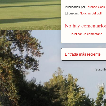
Publicadas por
Terence Cook
Etiquetas:
Noticias del golf
No hay comentarios
Publicar un comentario
Entrada más reciente
Suscrib