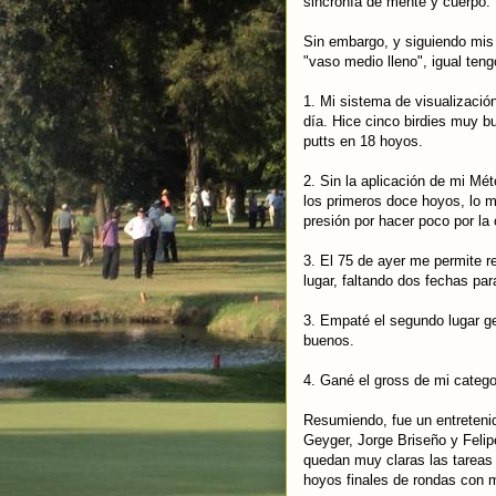
sincronía de mente y cuerpo.
Sin embargo, y siguiendo mis
"vaso medio lleno", igual ten
1. Mi sistema de visualización
día. Hice cinco birdies muy b
putts en 18 hoyos.
2. Sin la aplicación de mi M
los primeros doce hoyos, lo 
presión por hacer poco por la
3. El 75 de ayer me permite re
lugar, faltando dos fechas pa
3. Empaté el segundo lugar g
buenos.
4. Gané el gross de mi catego
Resumiendo, fue un entreteni
Geyger, Jorge Briseño y Feli
quedan muy claras las tareas 
hoyos finales de rondas con 