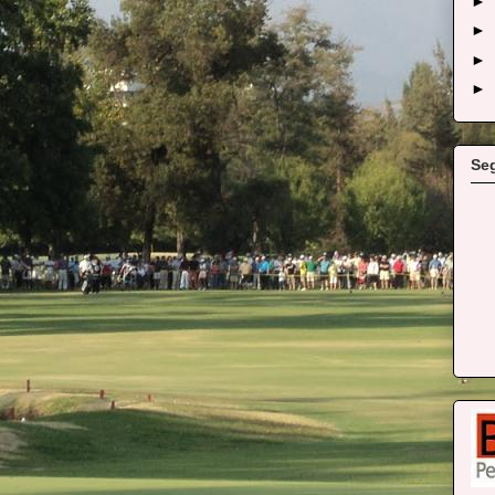
►
►
►
►
Se