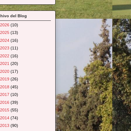
hivo del Blog
2026
(10)
2025
(13)
2024
(16)
2023
(11)
2022
(16)
2021
(20)
2020
(17)
2019
(26)
2018
(45)
2017
(10)
2016
(39)
2015
(55)
2014
(74)
2013
(90)