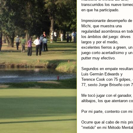
transcurridos los nueve torne
en que ha participado.
Impresionante desempeño de
Michi, que muestra una
regularidad asombrosa en tod
los ámbitos del juego: drives
largos y por el medio,
excelentes fierros a green, un
juego corto acertadísimo y un
putter muy efectivo.
Segundos en empate resultar
Luis Germán Edwards y
Terence Cook con 75 golpes, c
77, sexto Jorge Briseño con 7
Me tocó jugar con el ganador
altibajos, los que atentaron 
Por mi parte, contento con mi
Ocurre que al cabo de mis pr
"metido" en mi Método Mental