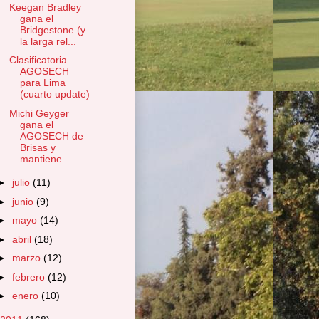
Keegan Bradley
gana el
Bridgestone (y
la larga rel...
Clasificatoria
AGOSECH
para Lima
(cuarto update)
Michi Geyger
gana el
AGOSECH de
Brisas y
mantiene ...
►
julio
(11)
►
junio
(9)
►
mayo
(14)
►
abril
(18)
►
marzo
(12)
►
febrero
(12)
►
enero
(10)