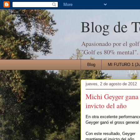
Blog de 
Apasionado por el golf 
"Golf es 80% mental".
Blog
MI FUTURO 1 (Jul
jueves, 2 de agosto de 2012
Michi Geyger gana
invicto del año
En otra excelente performanc
Geyger ganó el gross general
Con este resultado, Geyger
mantiene el invicto del año,