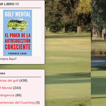
 MI LIBRO !!!
mpra Aquí!
mas
icias del golf
(438)
f Mental
(243)
tingencia
(66)
eriencias del Coaching
(3)