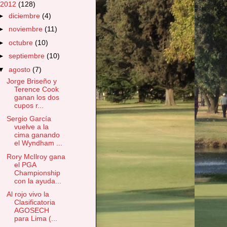
2012
(128)
►
diciembre
(4)
►
noviembre
(11)
►
octubre
(10)
►
septiembre
(10)
▼
agosto
(7)
Jorge Briseño y
Terence Cook
ganan los dos
cupos r...
Sergio García
vuelve a la
cima ganando
el Wyndham ...
Rory McIlroy gana
el PGA
Championship
con la ayuda...
Al rojo vivo la
Clasificatoria
AGOSECH
para Lima (...