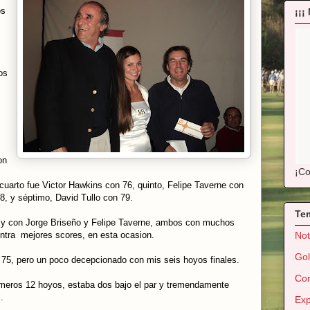
os
¡¡¡
os
on
¡Co
uarto fue Victor Hawkins con 76, quinto, Felipe Taverne con
8, y séptimo, David Tullo con 79.
Te
, y con Jorge Briseño y Felipe Taverne, ambos con muchos
contra mejores scores, en esta ocasion.
Not
Gol
 75, pero un poco decepcionado con mis seis hoyos finales.
Con
imeros 12 hoyos, estaba dos bajo el par y tremendamente
.
Exp