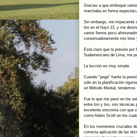
Gracias a que emboqué varios 
marchaba en forma espectacu
Sin embargo, me impacienté a
tiro en el hoyo 13, y me desi
varios fierros poco afortunad
conservadoramente mis tiros y
Está claro que la presión por 
Sudamericano de Lima, me pa
La lección es muy simple:
Cuando "pega" fuerte la presi
sólo en la planificación riguro
un Método Mental, tendemos a 
Fue lo que me pasó en los sei
entre tiro y tiro, mis técnica
excelente sincronía con que 
como Adam Scott en los cuatro
En los momentos cruciales de 
correcta aplicación de las té