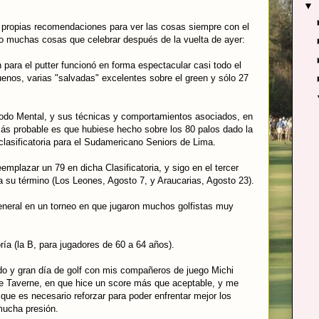
▼
 propias recomendaciones para ver las cosas siempre con el
go muchas cosas que celebrar después de la vuelta de ayer:
 para el putter funcionó en forma espectacular casi todo el
uenos, varias "salvadas" excelentes sobre el green y sólo 27
étodo Mental, y sus técnicas y comportamientos asociados, en
más probable es que hubiese hecho sobre los 80 palos dado la
 clasificatoria para el Sudamericano Seniors de Lima.
emplazar un 79 en dicha Clasificatoria, y sigo en el tercer
ra su término (Los Leones, Agosto 7, y Araucarias, Agosto 23).
eneral en un torneo en que jugaron muchos golfistas muy
ría (la B, para jugadores de 60 a 64 años).
do y gran día de golf con mis compañeros de juego Michi
pe Taverne, en que hice un score más que aceptable, y me
que es necesario reforzar para poder enfrentar mejor los
mucha presión.