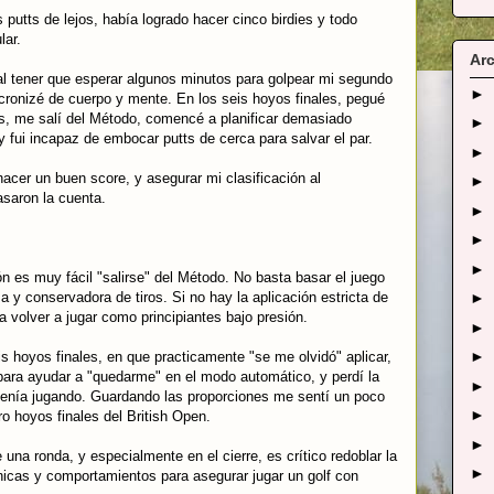
putts de lejos, había logrado hacer cinco birdies y todo
lar.
Arc
l tener que esperar algunos minutos para golpear mi segundo
►
ncronizé de cuerpo y mente. En los seis hoyos finales, pegué
os, me salí del Método, comencé a planificar demasiado
►
 fui incapaz de embocar putts de cerca para salvar el par.
►
hacer un buen score, y asegurar mi clasificación al
►
saron la cuenta.
►
►
►
ón es muy fácil "salirse" del Método. No basta basar el juego
sa y conservadora de tiros. Si no hay la aplicación estricta de
►
volver a jugar como principiantes bajo presión.
►
►
s hoyos finales, en que practicamente "se me olvidó" aplicar,
s para ayudar a "quedarme" en el modo automático, y perdí la
►
venía jugando. Guardando las proporciones me sentí un poco
►
 hoyos finales del British Open.
►
una ronda, y especialmente en el cierre, es crítico redoblar la
►
cnicas y comportamientos para asegurar jugar un golf con