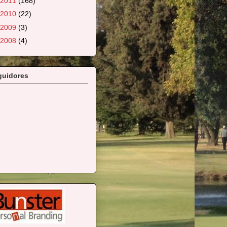
2011
(168)
2010
(22)
2009
(3)
2008
(4)
guidores