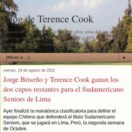
Blog de Terence Cook
Apasionado por el golf desde hace 65 años, tema del que escribo
aquí y en otros medios bajo el título "Golf es 80% mental". Además
comento sobre otros asuntos de actualidad.
▼
viernes, 24 de agosto de 2012
Jorge Briseño y Terence Cook ganan los
dos cupos restantes para el Sudamericano
Seniors de Lima
Ayer finalizó la maratónica clasificatoria para definir el
equipo Chileno que defenderá el título Sudamericano
Seniors, que se jugará en Lima, Perú, la segunda semana
de Octubre.