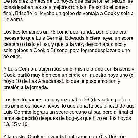
De los diez torneos de 18 hoyos que partieron en Marzo, se
consideraban las seis mejores rondas. Faltando el torneo
final, Briseño le llevaba un golpe de ventaja a Cook y seis a
Edwards.
Los tres teníamos un 78 como peor ronda, por lo que era
necesario que Luis Germán Edwards hiciera, ayer, un score
cercano o bajo el par, y que, a la vez, descontara cinco y
seis golpes a Cook o Briseño, para lograr desplazar a uno
de ellos.
Y Luis Germán, quien jugó en el mismo grupo con Briseño y
Cook, partió muy bien con un birdie en nuestro hoyo uno (el
hoyo 10 de Las Araucarias), lo que le puso emoción y
presión a la jornada.
Los tres logramos un muy razonable 38 (dos sobre par) en
los primeros nueve hoyos, lo que abría la posibilidad de que
Luis Germán lograra un score cercano al par, pero al final el
tema se decidió después de bogeys que hizo en los hoyos
13, 15 y 16.
A la postre Cook y Edwards finalizaron con 78 y Briseño