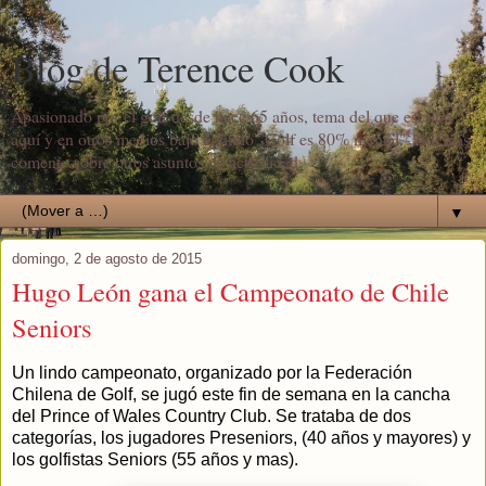
Blog de Terence Cook
Apasionado por el golf desde hace 65 años, tema del que escribo
aquí y en otros medios bajo el título "Golf es 80% mental". Además
comento sobre otros asuntos de actualidad.
▼
domingo, 2 de agosto de 2015
Hugo León gana el Campeonato de Chile
Seniors
Un lindo campeonato, organizado por la Federación
Chilena de Golf, se jugó este fin de semana en la cancha
del Prince of Wales Country Club. Se trataba de dos
categorías, los jugadores Preseniors, (40 años y mayores) y
los golfistas Seniors (55 años y mas).