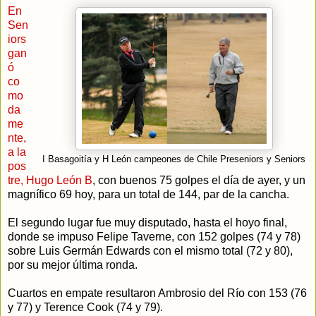
En
Sen
iors
gan
ó
co
mo
da
me
nte,
a la
I Basagoitía y H León campeones de Chile Preseniors y Seniors
pos
tre, Hugo León B
, con buenos 75 golpes el día de ayer, y un
magnífico 69 hoy, para un total de 144, par de la cancha.
El segundo lugar fue muy disputado, hasta el hoyo final,
donde se impuso Felipe Taverne, con 152 golpes (74 y 78)
sobre Luis Germán Edwards con el mismo total (72 y 80),
por su mejor última ronda.
Cuartos en empate resultaron Ambrosio del Río con 153 (76
y 77) y Terence Cook (74 y 79).