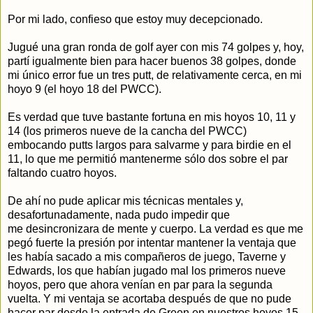
Por mi lado, confieso que estoy muy decepcionado.
Jugué una gran ronda de golf ayer con mis 74 golpes y, hoy,
partí igualmente bien para hacer buenos 38 golpes, donde
mi único error fue un tres putt, de relativamente cerca, en mi
hoyo 9 (el hoyo 18 del PWCC).
Es verdad que tuve bastante fortuna en mis hoyos 10, 11 y
14 (los primeros nueve de la cancha del PWCC)
embocando putts largos para salvarme y para birdie en el
11, lo que me permitió mantenerme sólo dos sobre el par
faltando cuatro hoyos.
De ahí no pude aplicar mis técnicas mentales y,
desafortunadamente, nada pudo impedir que
me desincronizara de mente y cuerpo. La verdad es que me
pegó fuerte la presión por intentar mantener la ventaja que
les había sacado a mis compañeros de juego, Taverne y
Edwards, los que habían jugado mal los primeros nueve
hoyos, pero que ahora venían en par para la segunda
vuelta. Y mi ventaja se acortaba después de que no pude
hacer par desde la entrada de Green en nuestros hoyos 15