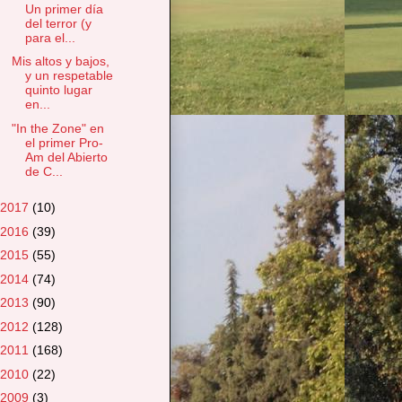
Un primer día
del terror (y
para el...
Mis altos y bajos,
y un respetable
quinto lugar
en...
"In the Zone" en
el primer Pro-
Am del Abierto
de C...
2017
(10)
2016
(39)
2015
(55)
2014
(74)
2013
(90)
2012
(128)
2011
(168)
2010
(22)
2009
(3)