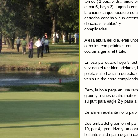
torneo (-1 para el día, birdie e
el par 5, hoyo 3), jugando con
la paciencia que requiere esta
estrecha cancha y sus green
de caidas "sutiles" y
complicadas.
A esa altura del día, eran uno
ocho los competidores con
opción a ganar el título.
En ese par cuatro hoyo 8, est
vez con el tee bien adelante, 
pelota salió hacia la derecha 
venia un tiro corto complicad
Pero, la bola pega en una rama 
green y a unos cuatro metros
su putt para eagle 2 y pasa a
De ahí en adelante no lo paró
Dos arriba del green en el pa
10, par 4, gran drive y un cort
brillante salida para dejarla 