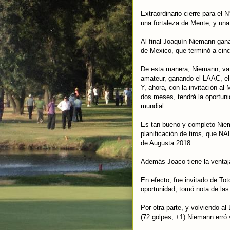
Extraordinario cierre para el
una fortaleza de Mente, y una 
Al final Joaquín Niemann gana
de Mexico, que terminó a cinc
De esta manera, Niemann, va a
amateur, ganando el LAAC, el
Y, ahora, con la invitación a
dos meses, tendrá la oportuni
mundial.
Es tan bueno y completo Nieman
planificación de tiros, que N
de Augusta 2018.
Además Joaco tiene la ventaj
En efecto, fue invitado de To
oportunidad, tomó nota de las
Por otra parte, y volviendo a
(72 golpes, +1) Niemann erró 