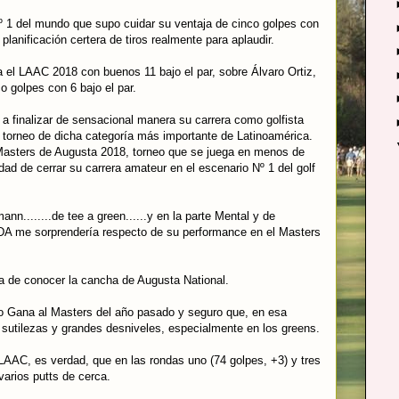
 Nº 1 del mundo que supo cuidar su ventaja de cinco golpes con
planificación certera de tiros realmente para aplaudir.
 el LAAC 2018 con buenos 11 bajo el par, sobre Álvaro Ortiz,
o golpes con 6 bajo el par.
 finalizar de sensacional manera su carrera como golfista
 torneo de dicha categoría más importante de Latinoamérica.
l Masters de Augusta 2018, torneo que se juega en menos de
dad de cerrar su carrera amateur en el escenario Nº 1 del golf
n........de tee a green......y en la parte Mental y de
ADA me sorprendería respecto de su performance en el Masters
a de conocer la cancha de Augusta National.
to Gana al Masters del año pasado y seguro que, en esa
 sutilezas y grandes desniveles, especialmente en los greens.
l LAAC, es verdad, que en las rondas uno (74 golpes, +3) y tres
varios putts de cerca.