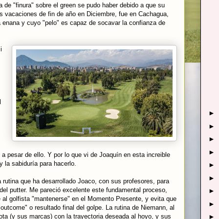
a de "finura" sobre el green se pudo haber debido a que su
us vacaciones de fin de año en Diciembre, fue en Cachagua,
enana y cuyo "pelo" es capaz de socavar la confianza de
.
i
l
►
►
►
►
 a pesar de ello. Y por lo que vi de Joaquín en esta increible
y la sabiduría para hacerlo.
►
►
 rutina que ha desarrollado Joaco, con sus profesores, para
 del putter. Me pareció excelente este fundamental proceso,
►
e al golfista "mantenerse" en el Momento Presente, y evita que
►
outcome" o resultado final del golpe. La rutina de Niemann, al
ota (y sus marcas) con la trayectoria deseada al hoyo, y sus
►