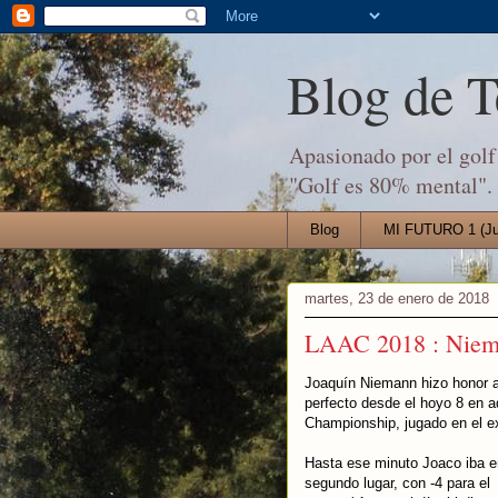
Blog de 
Apasionado por el golf 
"Golf es 80% mental".
Blog
MI FUTURO 1 (Jul
martes, 23 de enero de 2018
LAAC 2018 : Niema
Joaquín Niemann hizo honor a
perfecto desde el hoyo 8 en a
Championship, jugado en el e
Hasta ese minuto Joaco iba e
segundo lugar, con -4 para el