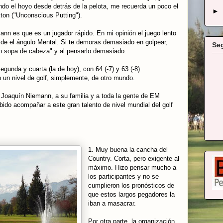
do el hoyo desde detrás de la pelota, me recuerda un poco el
►
ton ("Unconscious Putting").
nn es que es un jugador rápido. En mi opinión el juego lento
esde el ángulo Mental. Si te demoras demasiado en golpear,
Se
 o sopa de cabeza" y al pensarlo demasiado.
segunda y cuarta (la de hoy), con 64 (-7) y 63 (-8)
un nivel de golf, simplemente, de otro mundo.
a Joaquín Niemann, a su familia y a toda la gente de EM
do acompañar a este gran talento de nivel mundial del golf
1. Muy buena la cancha del
Country. Corta, pero exigente al
máximo. Hizo pensar mucho a
los participantes y no se
cumplieron los pronósticos de
que estos largos pegadores la
iban a masacrar.
Por otra parte, la organización