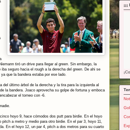
n
¡¡¡
s
s
a
Niemann tiró un drive para llegar al green. Sin embargo, la
e iba seguro hacia el rough a la derecha del green. De ahi se
¡Co
o ya que la bandera estaba por ese lado.
del último árbol de la derecha y la tira para la izquierda al
Te
 de la bandera. Joaco aprovecha su golpe de fortuna y emboca
 encabezar el torneo con -6.
Not
 nadie.
Gol
r cinco hoyo 9, hace cómodos dos putt para birdie. En el hoyo
Con
o pitch a metro y medio para otro birdie. En el par 3, hoyo 11,
Exp
dada. En el hoyo 12, un par 4, pitch a dos metros para su cuarto