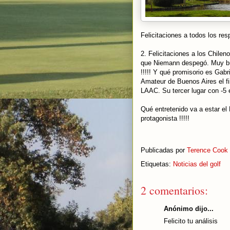
Felicitaciones a todos los re
2. Felicitaciones a los Chile
que Niemann despegó. Muy bue
!!!!! Y qué promisorio es Gabr
Amateur de Buenos Aires el f
LAAC. Su tercer lugar con -5
Qué entretenido va a estar e
protagonista !!!!!
Publicadas por
Terence Cook
Etiquetas:
Noticias del golf
2 comentarios:
Anónimo dijo...
Felicito tu análisis