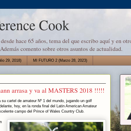
Terence Cook
desde hace 65 años, tema del que escribo aquí y en otro
 Además comento sobre otros asuntos de actualidad.
io 29, 2018)
MI FUTURO 2 (Marzo 28, 2023)
nn arrasa y va al MASTERS 2018 !!!!!
 su cartel de amateur Nº 1 del mundo, jugando un golf
delante, hoy, en la ronda final del Latin American Amateur
xcelente campo del Prince of Wales Country Club.
n