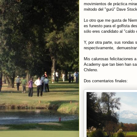
movimientos de práctica miran
método del "gurú" Dave Stock
Lo otro que me gusta de Niema
es funesto para el golfista d
sólo eres candidato al "caldo
Y, por otra parte, sus rondas 
respectivamente, demuestran 
Mis calurosas felicitaciones 
Academy que tan bien han sabi
Chileno.
Dos comentarios finales: