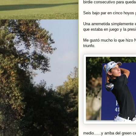
birdie consecutivo para quedar
Seis bajo par en cinco hoyos p
Una arremetida simplemente e
que estaba en juego y la pre
Me gustó mucho lo que hizo N
triunfo.
medio......y arriba del green c