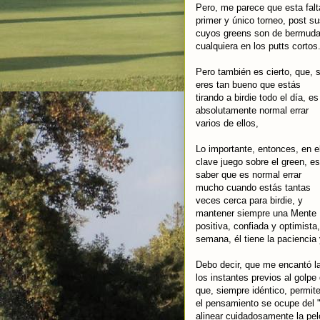
Pero, me parece que esta falt
primer y único torneo, post s
cuyos greens son de bermuda 
cualquiera en los putts cortos
Pero también es cierto, que, s
eres tan bueno que estás
tirando a birdie todo el día, es
absolutamente normal errar
varios de ellos,
Lo importante, entonces, en e
clave juego sobre el green, es
saber que es normal errar
mucho cuando estás tantas
veces cerca para birdie, y
mantener siempre una Mente
positiva, confiada y optimista,
semana, él tiene la paciencia 
Debo decir, que me encantó la
los instantes previos al golpe
que, siempre idéntico, permit
el pensamiento se ocupe del "
alinear cuidadosamente la pel