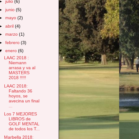
►
julio
(6)
►
junio
(5)
►
mayo
(2)
►
abril
(4)
►
marzo
(1)
►
febrero
(3)
▼
enero
(6)
LAAC 2018 :
Niemann
arrasa y va al
MASTERS
2018 !!!!!
LAAC 2018:
Faltando 36
hoyos, se
avecina un final
...
Los 7 MEJORES
LIBROS de
GOLF MENTAL
de todos los T...
Marbella 2018: