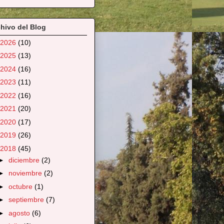
hivo del Blog
2026
(10)
2025
(13)
2024
(16)
2023
(11)
2022
(16)
2021
(20)
2020
(17)
2019
(26)
2018
(45)
►
diciembre
(2)
►
noviembre
(2)
►
octubre
(1)
►
septiembre
(7)
►
agosto
(6)