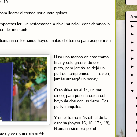
 -10.
ara liderar el torneo por cuatro golpes.
Arc
spectacular. Un performance a nivel mundial, considerando lo
►
sión del momento,
►
iemann en los cinco hoyos finales del torneo para asegurar su
►
►
Hizo uno menos en este tramo
►
final y sólo greens de dos
►
putts, pero jamás se dejó un
putt de compromiso........o sea,
►
jamás arriesgó un bogey.
►
Gran drive en el 14, un par
▼
cinco, para ponerla cerca del
hoyo de dos con un fierro. Dos
putts tranquilos.
Y en el tramo más difícil de la
cancha (hoyos 15, 16, 17 y 18),
Niemann siempre por el
erca y dos putts sin sufrir.