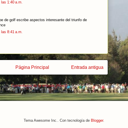
 las 1:40 a.m.
be de golf escribe aspectos interesante del triunfo de
ence
 las 8:41 a.m.
Página Principal
Entrada antigua
irse a:
Comentarios de la entrada (Atom)
Tema Awesome Inc.. Con tecnología de
Blogger
.