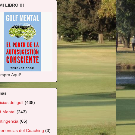
 MI LIBRO !!!
mpra Aquí!
mas
icias del golf
(438)
f Mental
(243)
tingencia
(66)
eriencias del Coaching
(3)