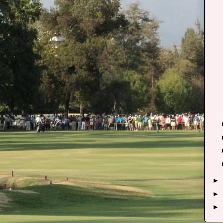
►
►
►