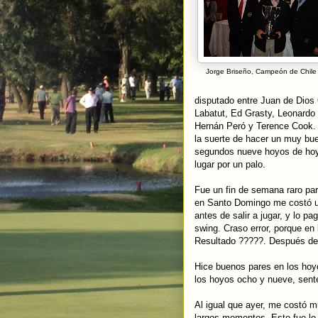
Jorge Briseño, Campeón de Chile
disputado entre Juan de Dios 
Labatut, Ed Grasty, Leonardo 
Hernán Peró y Terence Cook. 
la suerte de hacer un muy bue
segundos nueve hoyos de hoy,
lugar por un palo.
Fue un fin de semana raro par
en Santo Domingo me costó un
antes de salir a jugar, y lo p
swing. Craso error, porque en
Resultado ?????. Después de 
Hice buenos pares en los hoyo
los hoyos ocho y nueve, sent
Al igual que ayer, me costó 
largos momentos. Esto fue lo