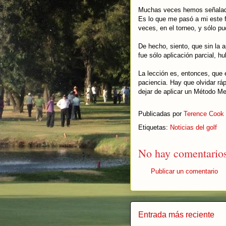
Muchas veces hemos señalado,
Es lo que me pasó a mi este f
veces, en el torneo, y sólo p
De hecho, siento, que sin la
fue sólo aplicación parcial, 
La lección es, entonces, que
paciencia. Hay que olvidar r
dejar de aplicar un Método Me
Publicadas por
Terence Cook
Etiquetas:
Noticias del golf
No hay comentarios
Publicar un comentario
Entrada más reciente