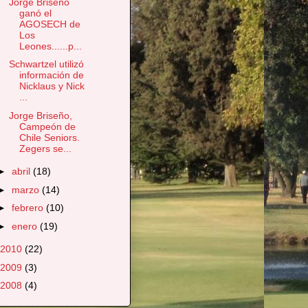
Jorge Briseño
ganó el
AGOSECH de
Los
Leones......p...
Schwartzel utilizó
información de
Nicklaus y Nick
...
Jorge Briseño,
Campeón de
Chile Seniors.
Zegers se...
►
abril
(18)
►
marzo
(14)
►
febrero
(10)
►
enero
(19)
2010
(22)
2009
(3)
2008
(4)