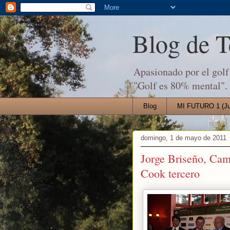
Blog de 
Apasionado por el golf 
"Golf es 80% mental".
Blog
MI FUTURO 1 (Jul
domingo, 1 de mayo de 2011
Jorge Briseño, Cam
Cook tercero