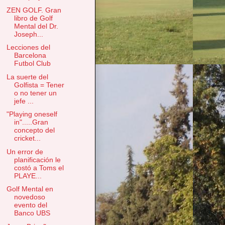
ZEN GOLF. Gran
libro de Golf
Mental del Dr.
Joseph...
Lecciones del
Barcelona
Futbol Club
La suerte del
Golfista = Tener
o no tener un
jefe ...
"Playing oneself
in".....Gran
concepto del
cricket...
Un error de
planificación le
costó a Toms el
PLAYE...
Golf Mental en
novedoso
evento del
Banco UBS