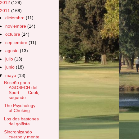
2012
(128)
2011
(168)
►
diciembre
(11)
►
noviembre
(14)
►
octubre
(14)
►
septiembre
(11)
►
agosto
(13)
►
julio
(13)
►
junio
(18)
▼
mayo
(13)
Briseño gana
AGOSECH del
Sport.......Cook,
segundo...
The Psychology
of Choking
Los dos bastones
del golfista
Sincronizando
cuerpo y mente