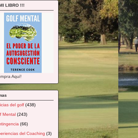
 MI LIBRO !!!
mpra Aquí!
mas
icias del golf
(438)
f Mental
(243)
tingencia
(66)
eriencias del Coaching
(3)