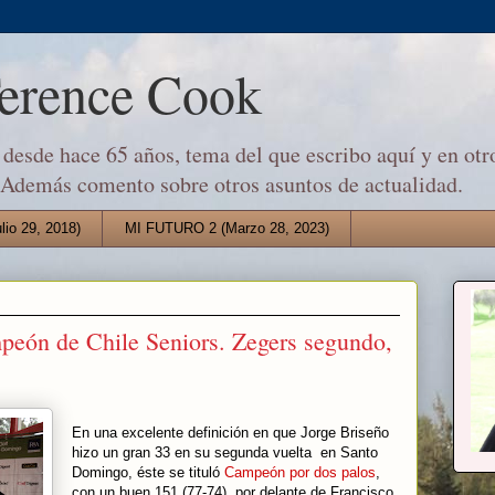
Terence Cook
desde hace 65 años, tema del que escribo aquí y en otro
 Además comento sobre otros asuntos de actualidad.
io 29, 2018)
MI FUTURO 2 (Marzo 28, 2023)
peón de Chile Seniors. Zegers segundo,
En una excelente definición en que Jorge Briseño
hizo un gran 33 en su segunda vuelta en Santo
Domingo, éste se tituló
Campeón por dos palos
,
con un buen 151 (77-74), por delante de Francisco