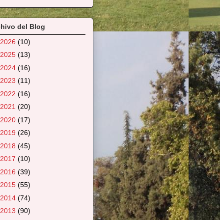
hivo del Blog
2026
(10)
2025
(13)
2024
(16)
2023
(11)
2022
(16)
2021
(20)
2020
(17)
2019
(26)
2018
(45)
2017
(10)
2016
(39)
2015
(55)
2014
(74)
2013
(90)