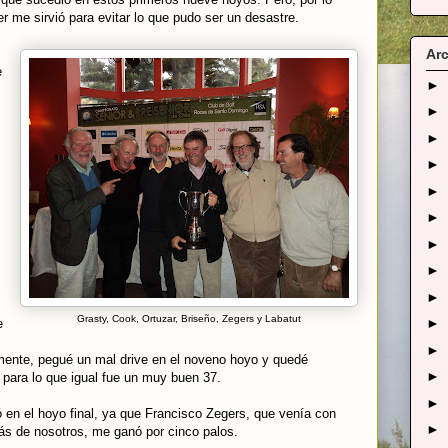
 me sirvió para evitar lo que pudo ser un desastre.
Arc
e
►
►
►
►
►
►
►
►
►
Grasty, Cook, Ortuzar, Briseño, Zegers y Labatut
►
e
►
ente, pegué un mal drive en el noveno hoyo y quedé
►
e para lo que igual fue un muy buen 37.
►
ó en el hoyo final, ya que Francisco Zegers, que venía con
►
ás de nosotros, me ganó por cinco palos.