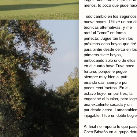
menos, lo poco que pude hacer
Todo cambió en los segundos
nueve hoyos. Utilizé un par d
técnicas alternativas, y me
metí al "zone" en forma
perfecta. Jugué tan bien los
próximos ocho hoyos que tiré
para birdie desde cerca en los
primeros siete hoyos,
embocando sólo uno de ellos,
en el cuarto hoyo.Tuve poca
fortuna, porque le pegué
siempre muy bien al putt
errando casi siempre por
pocos centímetros. En el
octavo hoyo, un par tres, la
enganché al bunker, pero logr
una excelente sacada y un
par desde cerca. Lamentablem
injugable. Hice un doble bogi
Al final no importó lo que pas
Coco Briseño en el grupo detr