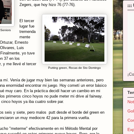
Zegers, que hoy hizo 76 (77-76).
¡¡¡
El tercer
lugar fue
 Seniors
tremenda
mente
Ortuzar, Ernesto
Olivares, Luis
Finalmente, yo tuve
n 37 en los
 y me llevé el tercer
Putting green, Rocas de Sto Domingo
¡Co
a mí. Venía de jugar muy bien las semanas anteriores, pero
a enormidad encontrar mi juego. Hoy cometí un error básico
agué muy caro. En la práctica decidí hacer un cambio en mi
Te
 los primeros cinco hoyos no pude meter mi drive al fairway.
cinco hoyos ya iba cuatro sobre par.
Not
Gol
s seis y siete, pero malos putt desde el borde del green en
enciaron un muy mediocre 42 para la primera vuelta.
Con
mucho "meterme" efectivamente en mi Método Mental por
Exp
 que sucedió en estos primeros nueve hoyos. Pero, por lo