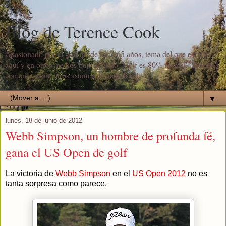
Blog de Terence Cook
Apasionado por el golf desde hace 65 años, tema del que escribo
aquí y en otros medios bajo el título "Golf es 80% mental". Además
comento sobre otros asuntos de actualidad.
▼
lunes, 18 de junio de 2012
Webb Simpson, un hombre de profunda fé,
gana el US Open de golf
La victoria de
Webb Simpson
en el
US Open 2012
no es
tanta sorpresa como parece.