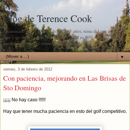
Blog de Terence Cook
Apasionado por el golf desde hace 65 años, tema del que escribo
aquí y en otros medios bajo el título "Golf es 80% mental". Además
comento sobre otros asuntos de actualidad.
▼
viernes, 3 de febrero de 2012
Con paciencia, mejorando en Las Brisas de
Sto Domingo
¡¡¡¡¡ No hay caso !!!!!!
Hay que tener mucha paciencia en esto del golf competitivo.