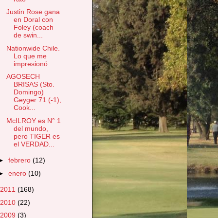
Justin Rose gana
en Doral con
Foley (coach
de swin...
Nationwide Chile.
Lo que me
impresionó
AGOSECH
BRISAS (Sto.
Domingo)
Geyger 71 (-1),
Cook...
McILROY es N° 1
del mundo,
pero TIGER es
el VERDAD...
►
febrero
(12)
►
enero
(10)
2011
(168)
2010
(22)
2009
(3)