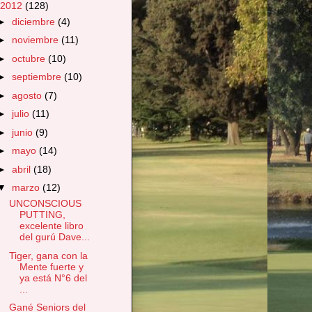
2012
(128)
►
diciembre
(4)
►
noviembre
(11)
►
octubre
(10)
►
septiembre
(10)
►
agosto
(7)
►
julio
(11)
►
junio
(9)
►
mayo
(14)
►
abril
(18)
▼
marzo
(12)
UNCONSCIOUS
PUTTING,
excelente libro
del gurú Dave...
Tiger, gana con la
Mente fuerte y
ya está N°6 del
...
Gané Seniors del