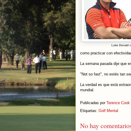
Luke Donald c
como practicar con efectivida
La semana pasada dije que en
"Not so fast", no estés tan s
La verdad es que está extraord
mundial.
Publicadas por
Terence Cook
Etiquetas:
Golf Mental
No hay comentarios