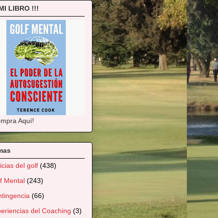
 MI LIBRO !!!
mpra Aquí!
mas
icias del golf
(438)
f Mental
(243)
tingencia
(66)
eriencias del Coaching
(3)