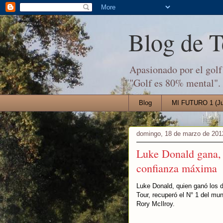
Blog de 
Apasionado por el golf 
"Golf es 80% mental".
Blog
MI FUTURO 1 (Jul
domingo, 18 de marzo de 201
Luke Donald gana, 
confianza máxima
Luke Donald, quien ganó los d
Tour, recuperó el N° 1 del m
Rory McIlroy.