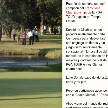
Este fin de semana se tituló
campeón del
Transitions
Championship
, de la PGA
TOUR, jugado en Tampa,
Florida.
Donald de 31 años, es un
pegador relativamente corto.
Compensa esta "desventaja"
con un juego de fierros y un
juego corto sencillamente
sensacional. No ha salido del
top tres de la estadística de l
mejores jugadores de putt de 
PGA TOUR en los últimos
cuatro años.
Luke Donald sabe donde está l
corto y su putt.
Pero, su vertiginoso ascenso 
con el Coach Mental, o "Perf
Alred viene del mundo del ru
similitudes entre el golfista, 