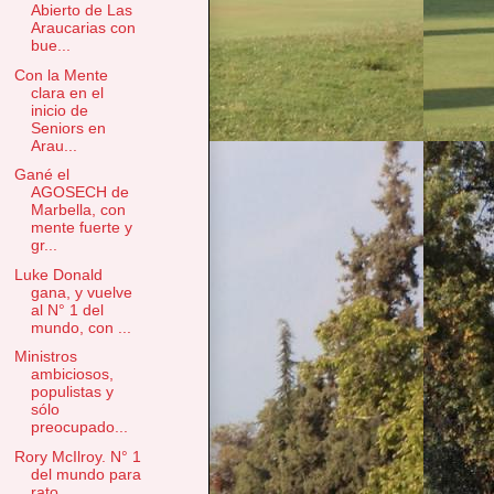
Abierto de Las
Araucarias con
bue...
Con la Mente
clara en el
inicio de
Seniors en
Arau...
Gané el
AGOSECH de
Marbella, con
mente fuerte y
gr...
Luke Donald
gana, y vuelve
al N° 1 del
mundo, con ...
Ministros
ambiciosos,
populistas y
sólo
preocupado...
Rory McIlroy. N° 1
del mundo para
rato