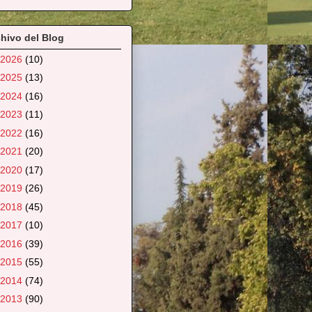
hivo del Blog
2026
(10)
2025
(13)
2024
(16)
2023
(11)
2022
(16)
2021
(20)
2020
(17)
2019
(26)
2018
(45)
2017
(10)
2016
(39)
2015
(55)
2014
(74)
2013
(90)