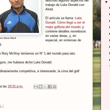
describo algunos aspectos del
▼
trabajo de Luke Donald con
Alred.
El artículo se llama:
Luke
Donald. Cómo llegó a ser el
mejor golfista del mundo
; y
contiene detalles novedosos
en varias áreas, y, en
on Dave Alred
especial, en sistemas de
d.
 Rory McIlroy teníamos un N° 1 del mundo para rato.
eguro, me hubiese dicho Luke Donald.
inariamente competitiva, e interesante, la cima del golf
a las
10:31 p.m.
.: