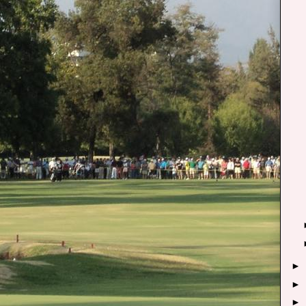
►
►
►