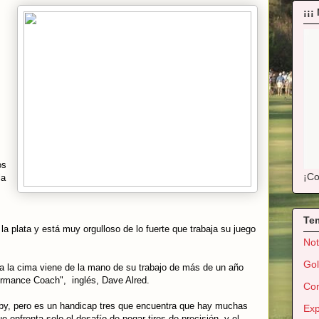
¡¡¡
os
¡Co
la
Te
a plata y está muy orgulloso de lo fuerte que trabaja su juego
Not
Gol
a la cima viene de la mano de su trabajo de más de un año
ormance Coach", inglés, Dave Alred.
Con
gby, pero es un handicap tres que encuentra que hay muchas
Exp
que enfrenta solo el desafío de pegar tiros de precisión, y el