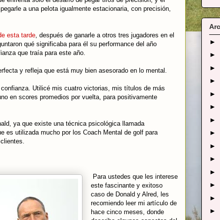
pegarle a una pelota igualmente estacionaria, con precisión,
Arc
de esta tarde
, después de ganarle a otros tres jugadores en el
►
guntaron qué significaba para él su performance del año
ianza que traía para este año.
►
►
rfecta y refleja que está muy bien asesorado en lo mental.
►
onfianza. Utilicé mis cuatro victorias, mis títulos de más
►
uno en scores promedios por vuelta, para positivamente
►
►
nald, ya que existe una técnica psicológica llamada
e es utilizada mucho por los Coach Mental de golf para
►
clientes.
►
►
►
Para ustedes que les interese
►
este fascinante y exitoso
caso de Donald y Alred, les
►
recomiendo leer mi artículo de
►
hace cinco meses, donde