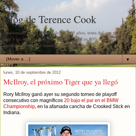
Blog de Terence Cook
Apasionado por el golf desde hace 65 años, tema del que escribo
aquí y en otros medios bajo el título "Golf es 80% mental". Además
comento sobre otros asuntos de actualidad.
▼
lunes, 10 de septiembre de 2012
McIlroy, el próximo Tiger que ya llegó
Rory McIlroy ganó ayer su segundo torneo de playoff
consecutivo con magníficos
20 bajo el par en el BMW
Championship
, en la afamada cancha de Crooked Stick en
Indiana.