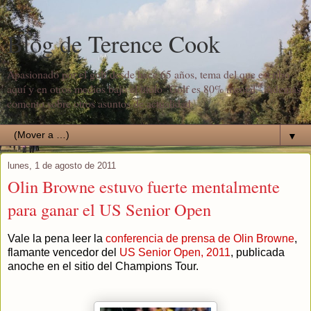
Blog de Terence Cook
Apasionado por el golf desde hace 65 años, tema del que escribo
aquí y en otros medios bajo el título "Golf es 80% mental". Además
comento sobre otros asuntos de actualidad.
▼
lunes, 1 de agosto de 2011
Olin Browne estuvo fuerte mentalmente
para ganar el US Senior Open
Vale la pena leer la
conferencia de prensa de Olin Browne
,
flamante vencedor del
US Senior Open, 2011
, publicada
anoche en el sitio del Champions Tour.