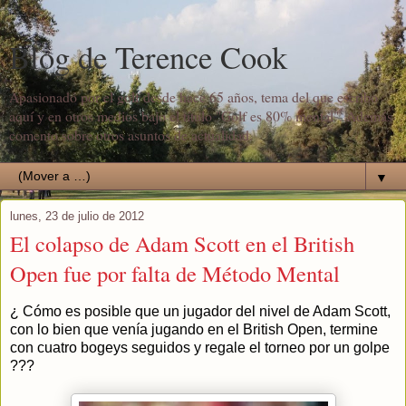
Blog de Terence Cook
Apasionado por el golf desde hace 65 años, tema del que escribo
aquí y en otros medios bajo el título "Golf es 80% mental". Además
comento sobre otros asuntos de actualidad.
▼
lunes, 23 de julio de 2012
El colapso de Adam Scott en el British
Open fue por falta de Método Mental
¿ Cómo es posible que un jugador del nivel de Adam Scott,
con lo bien que venía jugando en el British Open, termine
con cuatro bogeys seguidos y regale el torneo por un golpe
???