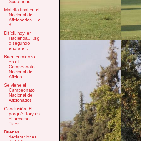
Sudameric...
Mal día final en el
Nacional de
Aficionados.....c
ó...
Difícil, hoy, en
Hacienda.....sig
o segundo
ahora a...
Buen comienzo
en el
Campeonato
Nacional de
Aficion...
Se viene el
Campeonato
Nacional de
Aficionados
Conclusión: El
porqué Rory es
el próximo
Tiger
Buenas
declaraciones