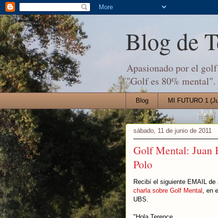
Blog de 
Apasionado por el golf 
"Golf es 80% mental".
Blog
MI FUTURO 1 (Jul
sábado, 11 de junio de 2011
Golf Mental: Juan
Polo
Recibí el siguiente EMAIL de
charla sobre Golf Mental
, en 
UBS.
"Hola Terence