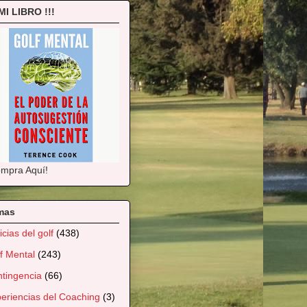
 MI LIBRO !!!
mpra Aquí!
mas
icias del golf
(438)
f Mental
(243)
tingencia
(66)
eriencias del Coaching
(3)