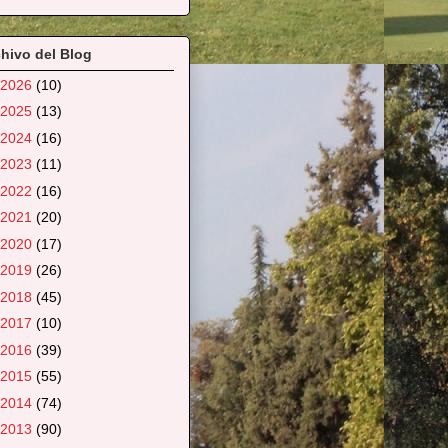
hivo del Blog
2026
(10)
2025
(13)
2024
(16)
2023
(11)
2022
(16)
2021
(20)
2020
(17)
2019
(26)
2018
(45)
2017
(10)
2016
(39)
2015
(55)
2014
(74)
2013
(90)