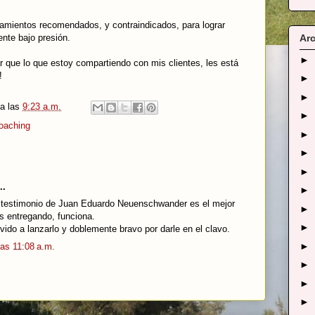
tamientos recomendados, y contraindicados, para lograr
ente bajo presión.
Arc
►
 que lo que estoy compartiendo con mis clientes, les está
!
►
►
a las
9:23 a.m.
►
oaching
►
►
►
..
►
 testimonio de Juan Eduardo Neuenschwander es el mejor
►
ás entregando, funciona.
►
vido a lanzarlo y doblemente bravo por darle en el clavo.
►
las 11:08 a.m.
►
►
►