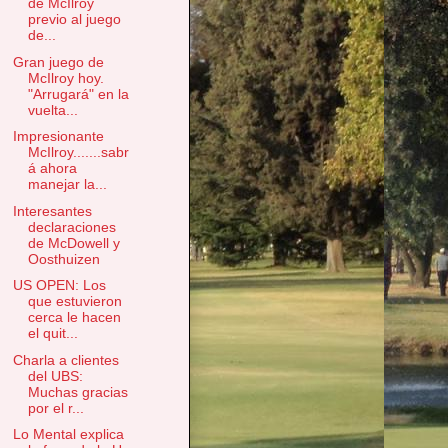
de McIlroy
previo al juego
de...
Gran juego de
McIlroy hoy.
"Arrugará" en la
vuelta...
Impresionante
McIlroy.......sabr
á ahora
manejar la...
Interesantes
declaraciones
de McDowell y
Oosthuizen
US OPEN: Los
que estuvieron
cerca le hacen
el quit...
Charla a clientes
del UBS:
Muchas gracias
por el r...
Lo Mental explica