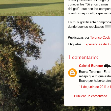
conocer los "Sí y los Jamás
del golf", que son los compor
nuestro mejor golf, especialm
Es muy gratificante comprobar
dando buenos resultados !!!!!!
Publicadas por
Terence Cook
Etiquetas:
Experiencias del C
1 comentario:
Gabriel Bunster
dijo.
Buena Terence ! Este
reflejo que lo que est
Bravo por haberte atre
11 de junio de 2011 a 
Publicar un comentario