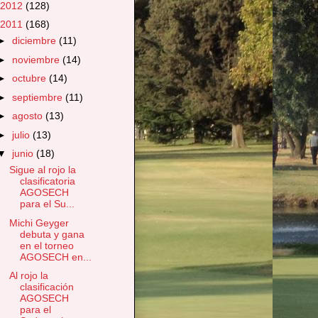
2012
(128)
2011
(168)
►
diciembre
(11)
►
noviembre
(14)
►
octubre
(14)
►
septiembre
(11)
►
agosto
(13)
►
julio
(13)
▼
junio
(18)
Sigue al rojo la
clasificatoria
AGOSECH
para el Su...
Michi Geyger
debuta y gana
en el torneo
AGOSECH en...
Al rojo la
clasificación
AGOSECH
para el