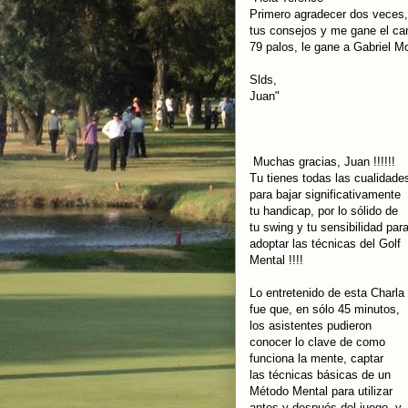
Primero agradecer dos veces, 
tus consejos y me gane el can
79 palos, le gane a Gabriel Mor
Slds,
Juan"
Muchas gracias, Juan !!!!!!
Tu tienes todas las cualidade
para bajar significativamente
tu handicap, por lo sólido de
tu swing y tu sensibilidad par
adoptar las técnicas del Golf
Mental !!!!
Lo entretenido de esta Charla
fue que, en sólo 45 minutos,
los asistentes pudieron
conocer lo clave de como
funciona la mente, captar
las técnicas básicas de un
Método Mental para utilizar
antes y después del juego, y