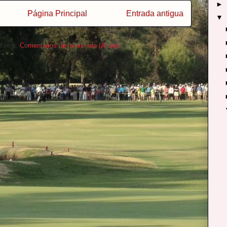
►
Página Principal
Entrada antigua
▼
irse a:
Comentarios de la entrada (Atom)