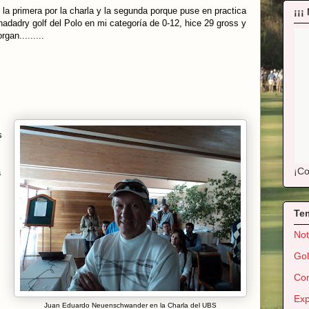
la primera por la charla y la segunda porque puse en practica
¡¡¡
adadry golf del Polo en mi categoría de 0-12, hice 29 gross y
gan.........
s
¡Co
a
Te
Not
Gol
Con
Exp
Juan Eduardo Neuenschwander en la Charla del UBS