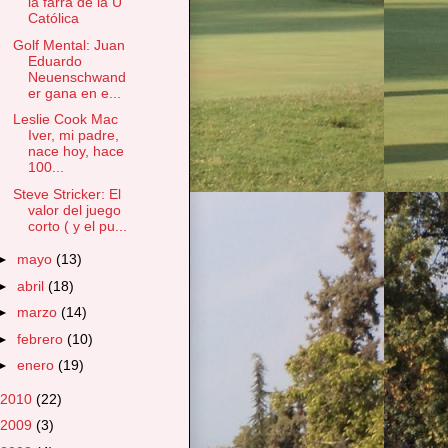
la farra de la U
Católica
Golf Mental: Juan
Eduardo
Neuenschwand
er gana en e...
Leslie Cook Mac
Iver, mi padre,
nace hoy, hace
100...
Steve Stricker: El
valor del juego
corto ( y el pu...
►
mayo
(13)
►
abril
(18)
►
marzo
(14)
►
febrero
(10)
►
enero
(19)
2010
(22)
2009
(3)