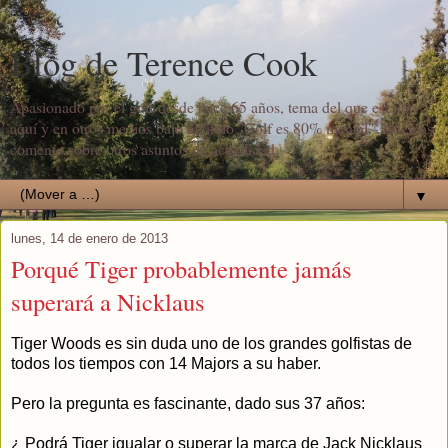
Blog de Terence Cook
Apasionado por el golf desde hace 65 años, tema del que escribo
aquí y en otros medios bajo el título "Golf es 80% mental". Además
comento sobre otros asuntos de actualidad.
▼
lunes, 14 de enero de 2013
Porqué Tiger probablemente jamás
superará a Nicklaus
Tiger Woods es sin duda uno de los grandes golfistas de
todos los tiempos con 14 Majors a su haber.
Pero la pregunta es fascinante, dado sus 37 años:
¿ Podrá Tiger igualar o superar la marca de Jack Nicklaus