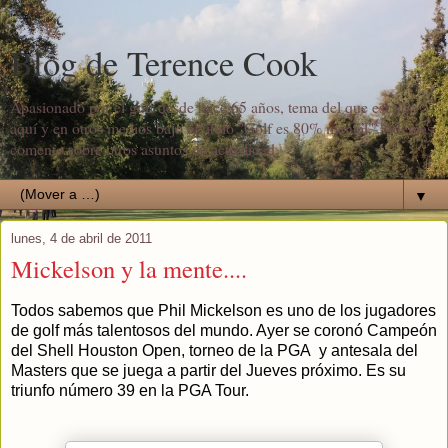
Blog de Terence Cook
Apasionado por el golf desde hace 65 años, tema del que escribo
aquí y en otros medios bajo el título "Golf es 80% mental". Además
comento sobre otros asuntos de actualidad.
▼
lunes, 4 de abril de 2011
Mickelson y la mente....
Todos sabemos que Phil Mickelson es uno de los jugadores
de golf más talentosos del mundo. Ayer se coronó Campeón
del Shell Houston Open, torneo de la PGA y antesala del
Masters que se juega a partir del Jueves próximo. Es su
triunfo número 39 en la PGA Tour.